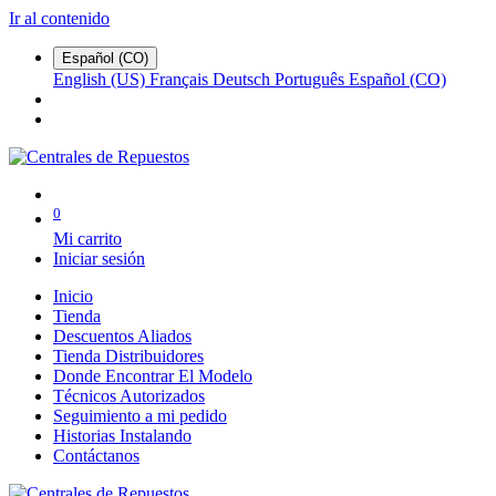
Ir al contenido
Español (CO)
English (US)
Français
Deutsch
Português
Español (CO)
0
Mi carrito
Iniciar sesión
Inicio
Tienda
Descuentos Aliados
Tienda Distribuidores
Donde Encontrar El Modelo
Técnicos Autorizados
Seguimiento a mi pedido
Historias Instalando
Contáctanos