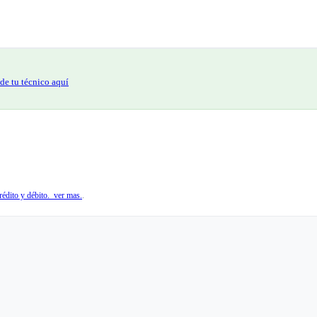
de tu técnico aquí
édito y débito. ver mas.
.