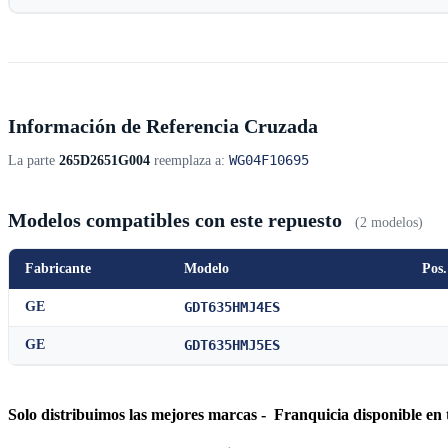
Información de Referencia Cruzada
WG04F10695
La parte
265D2651G004
reemplaza a:
Modelos compatibles con este repuesto
(2 modelos)
Fabricante
Modelo
Pos.
GE
GDT635HMJ4ES
GE
GDT635HMJ5ES
Solo distribuimos las mejores marcas - Franquicia disponible en 