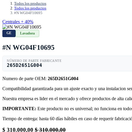
Todos los productos
Todos los productos
#N WG04F10695
Centrales + 40%
GE
Lavadora
#N WG04F10695
NÚMERO DE PARTE FABRICANTE
265D2651G004
Numero de parte OEM:
265D2651G004
Compatibilidad garantizada para un ajuste exacto y una instalacion s
Nuestra empresa es lider en el mercado y ofrece productos de alta ca
IMPORTANTE:
Este producto no es universal; no funciona en todos
Tiempo de entrega: hasta 60 días hábiles en caso de requerir fabricació
$
310.000,00
$
310.000,00