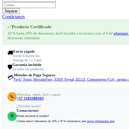
Separar
Contáctanos
✅
Producto Certificado
10 % hasta 30% de descuento, fácil inscribe a tu técnico con el # de
whatsapp 
descuento inmediato
Envío rápido
🚚
Envío el mismo dia
Entrega de 1 a 3 días
Garantía incluida
🛡️
En todos los productos
Métodos de Pago Seguros
💳
PayU, Nequi, MercadoPago, ADDI. Paypal, ZELLE, Contraentrega (Col). tarjetas cr
WhatsApp, rápido, fácil y seguro
📞
+57 3103388303
¿Necesitas ayuda?
Contactarnos
💬
Donde encontrar el modelo?
Cliente nuevo? descuentos de 10% a 70 % contactamos para
mayor información aquí