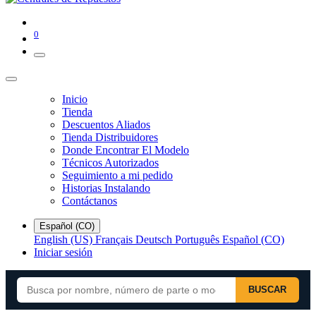
0
Inicio
Tienda
Descuentos Aliados
Tienda Distribuidores
Donde Encontrar El Modelo
Técnicos Autorizados
Seguimiento a mi pedido
Historias Instalando
Contáctanos
Español (CO)
English (US)
Français
Deutsch
Português
Español (CO)
Iniciar sesión
BUSCAR