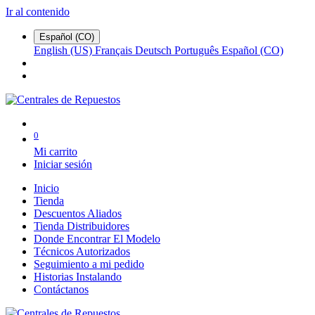
Ir al contenido
Español (CO)
English (US)
Français
Deutsch
Português
Español (CO)
0
Mi carrito
Iniciar sesión
Inicio
Tienda
Descuentos Aliados
Tienda Distribuidores
Donde Encontrar El Modelo
Técnicos Autorizados
Seguimiento a mi pedido
Historias Instalando
Contáctanos