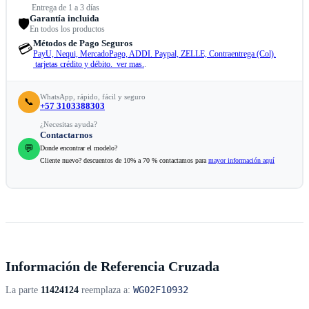
Entrega de 1 a 3 días
Garantía incluida
🛡️
En todos los productos
Métodos de Pago Seguros
💳
PayU, Nequi, MercadoPago, ADDI. Paypal, ZELLE, Contraentrega (Col).
tarjetas crédito y débito. ver mas.
.
WhatsApp, rápido, fácil y seguro
📞
+57 3103388303
¿Necesitas ayuda?
Contactarnos
💬
Donde encontrar el modelo?
Cliente nuevo? descuentos de 10% a 70 % contactamos para
mayor información aquí
Información de Referencia Cruzada
WG02F10932
La parte
11424124
reemplaza a: