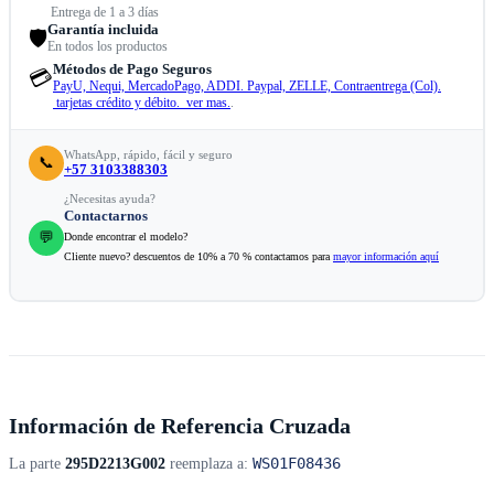
Entrega de 1 a 3 días
Garantía incluida
🛡️
En todos los productos
Métodos de Pago Seguros
💳
PayU, Nequi, MercadoPago, ADDI. Paypal, ZELLE, Contraentrega (Col).
tarjetas crédito y débito. ver mas.
.
WhatsApp, rápido, fácil y seguro
📞
+57 3103388303
¿Necesitas ayuda?
Contactarnos
💬
Donde encontrar el modelo?
Cliente nuevo? descuentos de 10% a 70 % contactamos para
mayor información aquí
Información de Referencia Cruzada
WS01F08436
La parte
295D2213G002
reemplaza a: