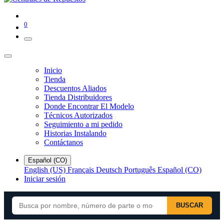
0
Inicio
Tienda
Descuentos Aliados
Tienda Distribuidores
Donde Encontrar El Modelo
Técnicos Autorizados
Seguimiento a mi pedido
Historias Instalando
Contáctanos
Español (CO)
English (US)
Français
Deutsch
Português
Español (CO)
Iniciar sesión
BUSCAR