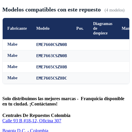
Modelos compatibles con este repuesto
(4 modelos)
Diagramas
Fabricante
Modelo
Pos.
de
Manu
despiece
Mabe
EME7660CSZN0B
Mabe
EME7663CSZN0B
Mabe
EME7665CSZX0B
Mabe
EME7665CSZX0C
Solo distribuimos las mejores marcas - Franquicia disponible
en tu ciudad. ¡Contáctanos!
Centrales De Repuestos Colombia
Calle 93 B #18-12, Oficina 307
Bogota D.C. - Colombia