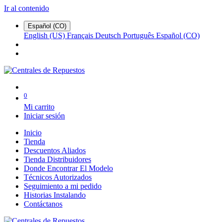
Ir al contenido
Español (CO)
English (US)
Français
Deutsch
Português
Español (CO)
0
Mi carrito
Iniciar sesión
Inicio
Tienda
Descuentos Aliados
Tienda Distribuidores
Donde Encontrar El Modelo
Técnicos Autorizados
Seguimiento a mi pedido
Historias Instalando
Contáctanos