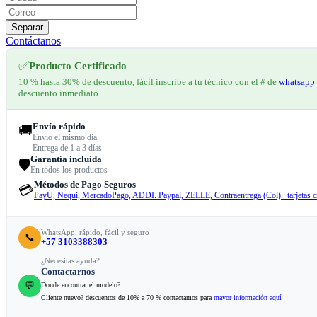
Separar
Contáctanos
✅
Producto Certificado
10 % hasta 30% de descuento, fácil inscribe a tu técnico con el # de
whatsapp 
descuento inmediato
Envío rápido
🚚
Envío el mismo dia
Entrega de 1 a 3 días
Garantía incluida
🛡️
En todos los productos
Métodos de Pago Seguros
💳
PayU, Nequi, MercadoPago, ADDI. Paypal, ZELLE, Contraentrega (Col). tarjetas cr
WhatsApp, rápido, fácil y seguro
📞
+57 3103388303
¿Necesitas ayuda?
Contactarnos
💬
Donde encontrar el modelo?
Cliente nuevo? descuentos de 10% a 70 % contactamos para
mayor información aquí