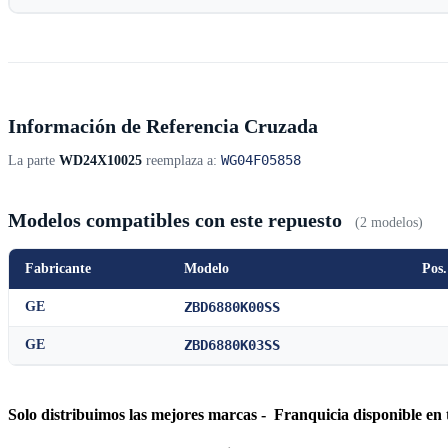
Información de Referencia Cruzada
WG04F05858
La parte
WD24X10025
reemplaza a:
Modelos compatibles con este repuesto
(2 modelos)
Fabricante
Modelo
Pos.
GE
ZBD6880K00SS
GE
ZBD6880K03SS
Solo distribuimos las mejores marcas - Franquicia disponible en 