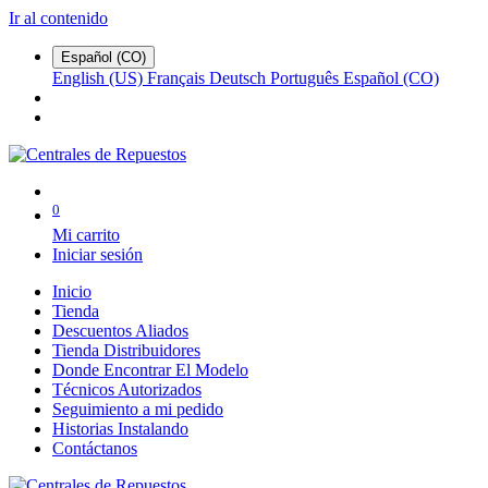
Ir al contenido
Español (CO)
English (US)
Français
Deutsch
Português
Español (CO)
0
Mi carrito
Iniciar sesión
Inicio
Tienda
Descuentos Aliados
Tienda Distribuidores
Donde Encontrar El Modelo
Técnicos Autorizados
Seguimiento a mi pedido
Historias Instalando
Contáctanos