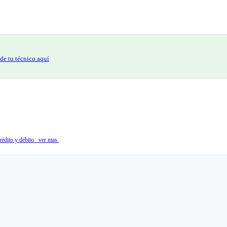
de tu técnico aquí
édito y débito. ver mas.
.