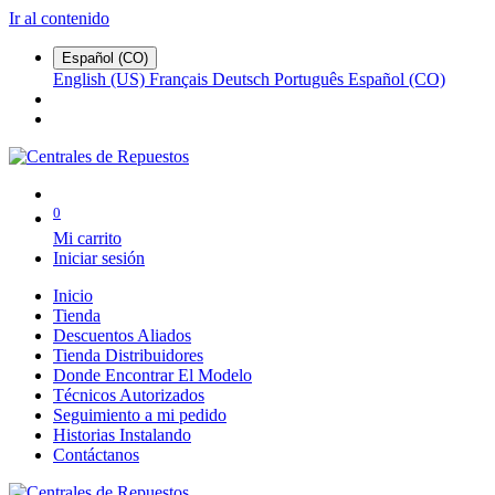
Ir al contenido
Español (CO)
English (US)
Français
Deutsch
Português
Español (CO)
0
Mi carrito
Iniciar sesión
Inicio
Tienda
Descuentos Aliados
Tienda Distribuidores
Donde Encontrar El Modelo
Técnicos Autorizados
Seguimiento a mi pedido
Historias Instalando
Contáctanos