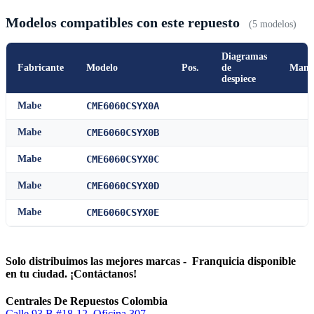
Modelos compatibles con este repuesto
(5 modelos)
Diagramas
Fabricante
Modelo
Pos.
de
Manu
despiece
Mabe
CME6060CSYX0A
Mabe
CME6060CSYX0B
Mabe
CME6060CSYX0C
Mabe
CME6060CSYX0D
Mabe
CME6060CSYX0E
Solo distribuimos las mejores marcas - Franquicia disponible
en tu ciudad. ¡Contáctanos!
Centrales De Repuestos Colombia
Calle 93 B #18-12, Oficina 307