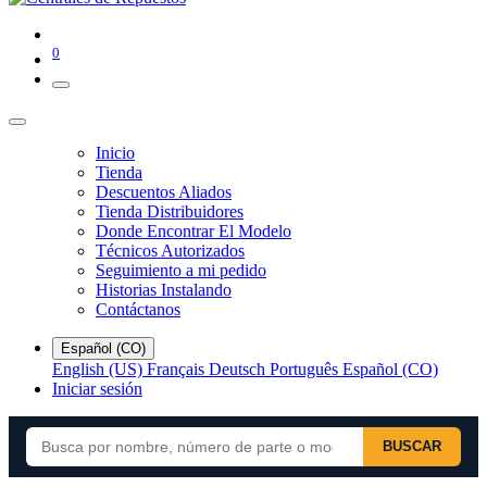
0
Inicio
Tienda
Descuentos Aliados
Tienda Distribuidores
Donde Encontrar El Modelo
Técnicos Autorizados
Seguimiento a mi pedido
Historias Instalando
Contáctanos
Español (CO)
English (US)
Français
Deutsch
Português
Español (CO)
Iniciar sesión
BUSCAR