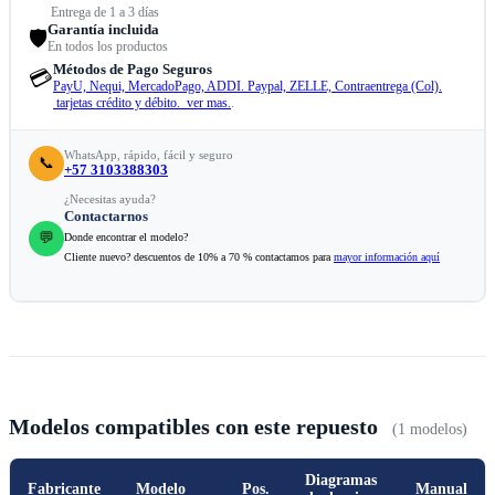
Entrega de 1 a 3 días
Garantía incluida
🛡️
En todos los productos
Métodos de Pago Seguros
💳
PayU, Nequi, MercadoPago, ADDI. Paypal, ZELLE, Contraentrega (Col).
tarjetas crédito y débito. ver mas.
.
WhatsApp, rápido, fácil y seguro
📞
+57 3103388303
¿Necesitas ayuda?
Contactarnos
💬
Donde encontrar el modelo?
Cliente nuevo? descuentos de 10% a 70 % contactamos para
mayor información aquí
Modelos compatibles con este repuesto
(1 modelos)
Diagramas
Fabricante
Modelo
Pos.
Manual