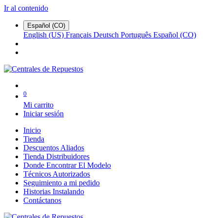
Ir al contenido
Español (CO)
English (US)
Français
Deutsch
Português
Español (CO)
0
Mi carrito
Iniciar sesión
Inicio
Tienda
Descuentos Aliados
Tienda Distribuidores
Donde Encontrar El Modelo
Técnicos Autorizados
Seguimiento a mi pedido
Historias Instalando
Contáctanos