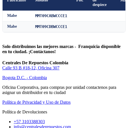
Fabricante
Modelo
Pos.
de
Man
despiece
Mabe
MMT09CABWCCCE1
Mabe
MMT09CDBWCCCE1
Solo distribuimos las mejores marcas - Franquicia disponible
en tu ciudad. ¡Contáctanos!
Centrales De Repuestos Colombia
Calle 93 B #18-12, Oficina 307
Bogota D.C. - Colombia
Oficina Corporativa, para compras por unidad contactenos para
asignar un distribuidor en tu ciudad
Política de Privacidad y Uso de Datos
Política de Devoluciones
+57 3103388303
info@centralesderepuestos.com