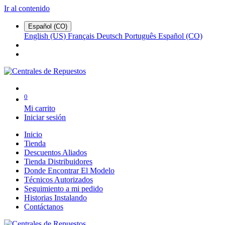
Ir al contenido
Español (CO)
English (US)
Français
Deutsch
Português
Español (CO)
0
Mi carrito
Iniciar sesión
Inicio
Tienda
Descuentos Aliados
Tienda Distribuidores
Donde Encontrar El Modelo
Técnicos Autorizados
Seguimiento a mi pedido
Historias Instalando
Contáctanos