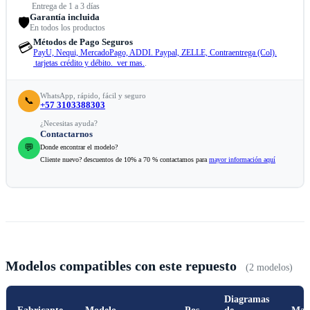
Entrega de 1 a 3 días
Garantía incluida
🛡️
En todos los productos
Métodos de Pago Seguros
💳
PayU, Nequi, MercadoPago, ADDI. Paypal, ZELLE, Contraentrega (Col).
tarjetas crédito y débito. ver mas.
.
WhatsApp, rápido, fácil y seguro
📞
+57 3103388303
¿Necesitas ayuda?
Contactarnos
💬
Donde encontrar el modelo?
Cliente nuevo? descuentos de 10% a 70 % contactamos para
mayor información aquí
Modelos compatibles con este repuesto
(2 modelos)
Diagramas