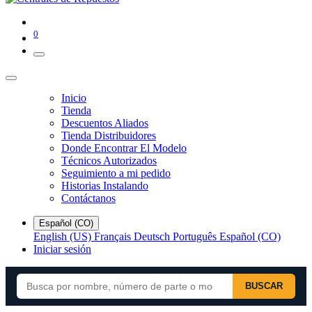
0
Inicio
Tienda
Descuentos Aliados
Tienda Distribuidores
Donde Encontrar El Modelo
Técnicos Autorizados
Seguimiento a mi pedido
Historias Instalando
Contáctanos
Español (CO)
English (US)
Français
Deutsch
Português
Español (CO)
Iniciar sesión
BUSCAR