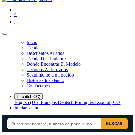
0
Inicio
Tienda
Descuentos Aliados
Tienda Distribuidores
Donde Encontrar El Modelo
Técnicos Autorizados
Seguimiento a mi pedido
Historias Instalando
Contáctanos
Español (CO)
English (US)
Français
Deutsch
Português
Español (CO)
Iniciar sesión
BUSCAR