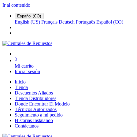
Ir al contenido
Español (CO)
English (US)
Français
Deutsch
Português
Español (CO)
0
Mi carrito
Iniciar sesión
Inicio
Tienda
Descuentos Aliados
Tienda Distribuidores
Donde Encontrar El Modelo
Técnicos Autorizados
Seguimiento a mi pedido
Historias Instalando
Contáctanos