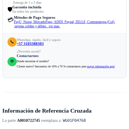
Entrega de 1 a 3 días
Garantía incluida
🛡️
En todos los productos
Métodos de Pago Seguros
💳
PayU, Nequi, MercadoPago, ADDI. Paypal, ZELLE, Contraentrega (Col).
tarjetas crédito y débito. ver mas.
.
WhatsApp, rápido, fácil y seguro
📞
+57 3103388303
¿Necesitas ayuda?
Contactarnos
💬
Donde encontrar el modelo?
Cliente nuevo? descuentos de 10% a 70 % contactamos para
mayor información aquí
Información de Referencia Cruzada
WG01F04768
La parte
A0010722745
reemplaza a: