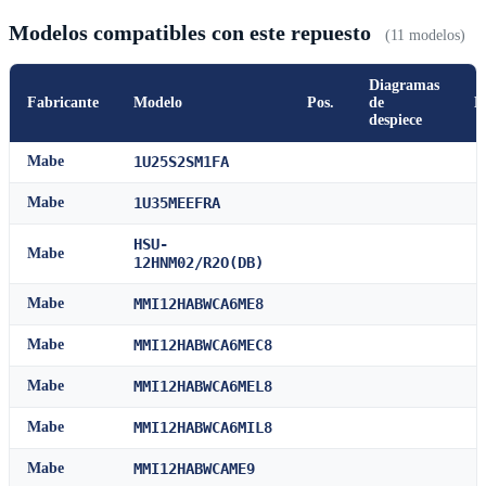
Modelos compatibles con este repuesto
(11 modelos)
Diagramas
Fabricante
Modelo
Pos.
de
M
despiece
Mabe
1U25S2SM1FA
Mabe
1U35MEEFRA
HSU-
Mabe
12HNM02/R2O(DB)
Mabe
MMI12HABWCA6ME8
Mabe
MMI12HABWCA6MEC8
Mabe
MMI12HABWCA6MEL8
Mabe
MMI12HABWCA6MIL8
Mabe
MMI12HABWCAME9