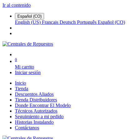
Ir al contenido
Español (CO)
English (US)
Français
Deutsch
Português
Español (CO)
0
Mi carrito
Iniciar sesión
Inicio
Tienda
Descuentos Aliados
Tienda Distribuidores
Donde Encontrar El Modelo
Técnicos Autorizados
Seguimiento a mi pedido
Historias Instalando
Contáctanos