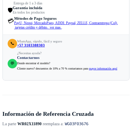
Entrega de 1 a 3 días
Garantía incluida
🛡️
En todos los productos
Métodos de Pago Seguros
💳
PayU, Nequi, MercadoPago, ADDI. Paypal, ZELLE, Contraentrega (Col).
tarjetas crédito y débito. ver mas.
.
WhatsApp, rápido, fácil y seguro
📞
+57 3103388303
¿Necesitas ayuda?
Contactarnos
💬
Donde encontrar el modelo?
Cliente nuevo? descuentos de 10% a 70 % contactamos para
mayor información aquí
Información de Referencia Cruzada
WG03F03676
La parte
WR02X11890
reemplaza a: