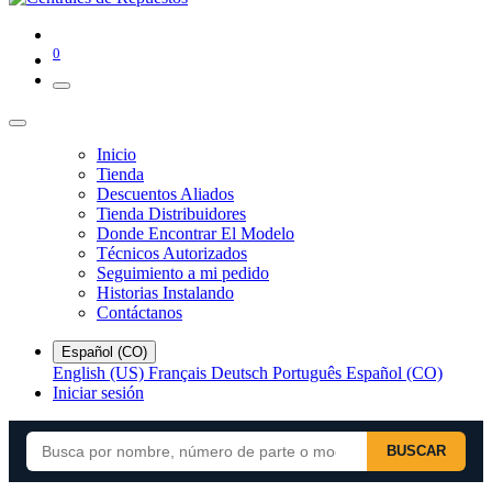
0
Inicio
Tienda
Descuentos Aliados
Tienda Distribuidores
Donde Encontrar El Modelo
Técnicos Autorizados
Seguimiento a mi pedido
Historias Instalando
Contáctanos
Español (CO)
English (US)
Français
Deutsch
Português
Español (CO)
Iniciar sesión
BUSCAR