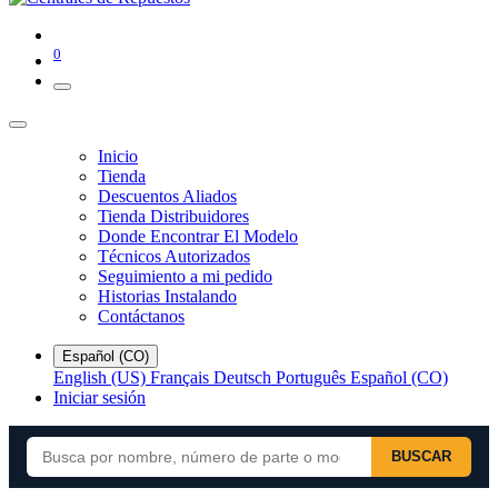
0
Inicio
Tienda
Descuentos Aliados
Tienda Distribuidores
Donde Encontrar El Modelo
Técnicos Autorizados
Seguimiento a mi pedido
Historias Instalando
Contáctanos
Español (CO)
English (US)
Français
Deutsch
Português
Español (CO)
Iniciar sesión
BUSCAR