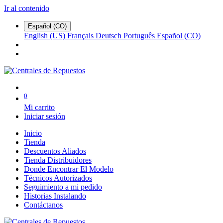
Ir al contenido
Español (CO)
English (US)
Français
Deutsch
Português
Español (CO)
0
Mi carrito
Iniciar sesión
Inicio
Tienda
Descuentos Aliados
Tienda Distribuidores
Donde Encontrar El Modelo
Técnicos Autorizados
Seguimiento a mi pedido
Historias Instalando
Contáctanos