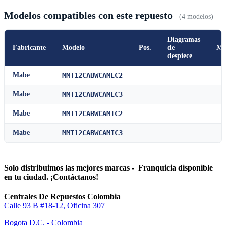
Modelos compatibles con este repuesto
(4 modelos)
Diagramas
Fabricante
Modelo
Pos.
de
Ma
despiece
Mabe
MMT12CABWCAMEC2
Mabe
MMT12CABWCAMEC3
Mabe
MMT12CABWCAMIC2
Mabe
MMT12CABWCAMIC3
Solo distribuimos las mejores marcas - Franquicia disponible
en tu ciudad. ¡Contáctanos!
Centrales De Repuestos Colombia
Calle 93 B #18-12, Oficina 307
Bogota D.C. - Colombia