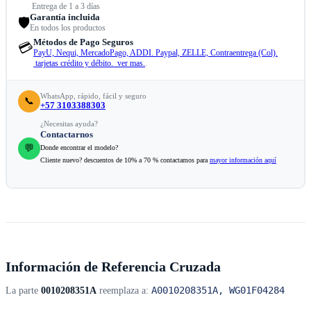
Entrega de 1 a 3 días
Garantía incluida
🛡️
En todos los productos
Métodos de Pago Seguros
💳
PayU, Nequi, MercadoPago, ADDI. Paypal, ZELLE, Contraentrega (Col).
tarjetas crédito y débito. ver mas.
.
WhatsApp, rápido, fácil y seguro
📞
+57 3103388303
¿Necesitas ayuda?
Contactarnos
💬
Donde encontrar el modelo?
Cliente nuevo? descuentos de 10% a 70 % contactamos para
mayor información aquí
Información de Referencia Cruzada
A0010208351A, WG01F04284
La parte
0010208351A
reemplaza a: