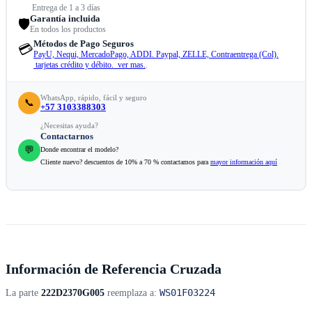
Entrega de 1 a 3 días
Garantía incluida
🛡️
En todos los productos
Métodos de Pago Seguros
💳
PayU, Nequi, MercadoPago, ADDI. Paypal, ZELLE, Contraentrega (Col).
tarjetas crédito y débito. ver mas.
.
WhatsApp, rápido, fácil y seguro
📞
+57 3103388303
¿Necesitas ayuda?
Contactarnos
💬
Donde encontrar el modelo?
Cliente nuevo? descuentos de 10% a 70 % contactamos para
mayor información aquí
Información de Referencia Cruzada
WS01F03224
La parte
222D2370G005
reemplaza a: