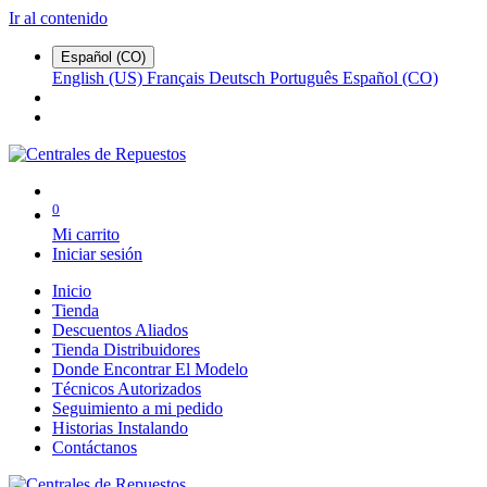
Ir al contenido
Español (CO)
English (US)
Français
Deutsch
Português
Español (CO)
0
Mi carrito
Iniciar sesión
Inicio
Tienda
Descuentos Aliados
Tienda Distribuidores
Donde Encontrar El Modelo
Técnicos Autorizados
Seguimiento a mi pedido
Historias Instalando
Contáctanos