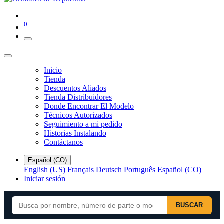
0
Inicio
Tienda
Descuentos Aliados
Tienda Distribuidores
Donde Encontrar El Modelo
Técnicos Autorizados
Seguimiento a mi pedido
Historias Instalando
Contáctanos
Español (CO)
English (US)
Français
Deutsch
Português
Español (CO)
Iniciar sesión
BUSCAR