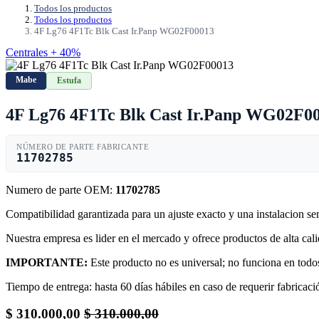
Todos los productos
Todos los productos
4F Lg76 4F1Tc Blk Cast Ir.Panp WG02F00013
Centrales + 40%
Mabe
Estufa
4F Lg76 4F1Tc Blk Cast Ir.Panp WG02F0
NÚMERO DE PARTE FABRICANTE
11702785
Numero de parte OEM:
11702785
Compatibilidad garantizada para un ajuste exacto y una instalacion s
Nuestra empresa es lider en el mercado y ofrece productos de alta ca
IMPORTANTE:
Este producto no es universal; no funciona en todos
Tiempo de entrega: hasta 60 días hábiles en caso de requerir fabricació
$
310.000,00
$
310.000,00