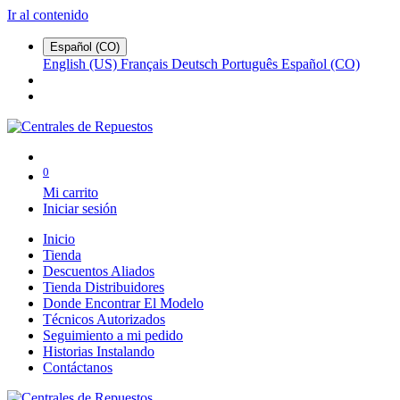
Ir al contenido
Español (CO)
English (US)
Français
Deutsch
Português
Español (CO)
0
Mi carrito
Iniciar sesión
Inicio
Tienda
Descuentos Aliados
Tienda Distribuidores
Donde Encontrar El Modelo
Técnicos Autorizados
Seguimiento a mi pedido
Historias Instalando
Contáctanos