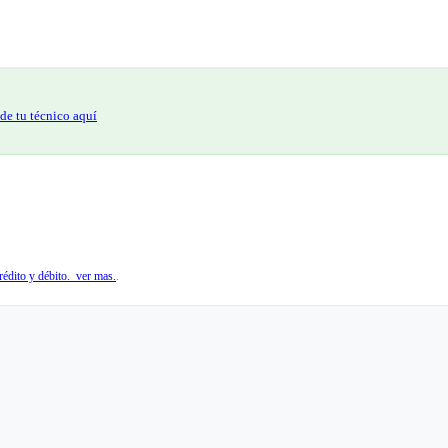
de tu técnico aquí
édito y débito. ver mas.
.