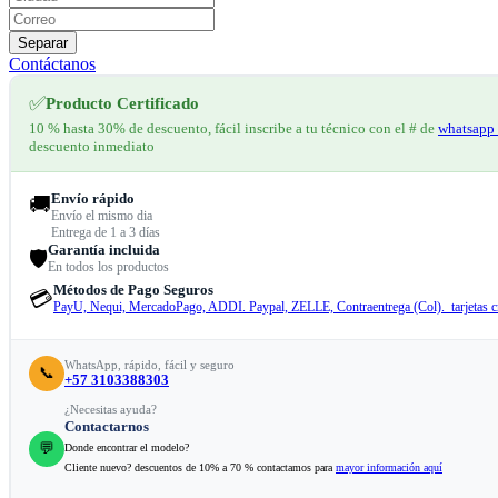
Separar
Contáctanos
✅
Producto Certificado
10 % hasta 30% de descuento, fácil inscribe a tu técnico con el # de
whatsapp 
descuento inmediato
Envío rápido
🚚
Envío el mismo dia
Entrega de 1 a 3 días
Garantía incluida
🛡️
En todos los productos
Métodos de Pago Seguros
💳
PayU, Nequi, MercadoPago, ADDI. Paypal, ZELLE, Contraentrega (Col). tarjetas cr
WhatsApp, rápido, fácil y seguro
📞
+57 3103388303
¿Necesitas ayuda?
Contactarnos
💬
Donde encontrar el modelo?
Cliente nuevo? descuentos de 10% a 70 % contactamos para
mayor información aquí