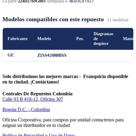
WG03L07927
La parte
224D2769G003
reemplaza a:
Modelos compatibles con este repuesto
(1 modelos)
Diagramas
Fabricante
Modelo
Pos.
de
Manua
despiece
GE
ZISS420NHBSS
Solo distribuimos las mejores marcas - Franquicia disponible
en tu ciudad. ¡Contáctanos!
Centrales De Repuestos Colombia
Calle 93 B #18-12, Oficina 307
Bogota D.C. - Colombia
Oficina Corporativa, para compras por unidad contactenos para
asignar un distribuidor en tu ciudad
Política de Privacidad y Uso de Datos