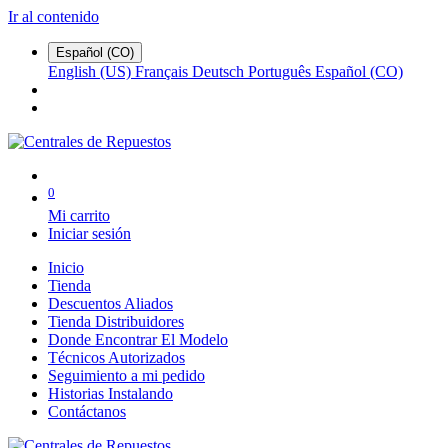
Ir al contenido
Español (CO)
English (US)
Français
Deutsch
Português
Español (CO)
0
Mi carrito
Iniciar sesión
Inicio
Tienda
Descuentos Aliados
Tienda Distribuidores
Donde Encontrar El Modelo
Técnicos Autorizados
Seguimiento a mi pedido
Historias Instalando
Contáctanos