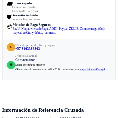
Envío rápido
🚚
Envío el mismo dia
Entrega de 1 a 3 días
Garantía incluida
🛡️
En todos los productos
Métodos de Pago Seguros
💳
PayU, Nequi, MercadoPago, ADDI. Paypal, ZELLE, Contraentrega (Col).
tarjetas crédito y débito. ver mas.
.
WhatsApp, rápido, fácil y seguro
📞
+57 3103388303
¿Necesitas ayuda?
Contactarnos
💬
Donde encontrar el modelo?
Cliente nuevo? descuentos de 10% a 70 % contactamos para
mayor información aquí
Información de Referencia Cruzada