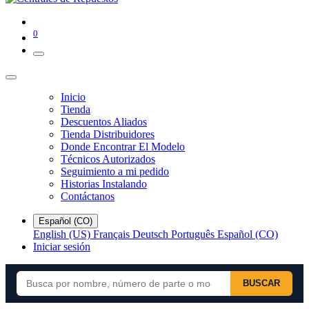
0
Inicio
Tienda
Descuentos Aliados
Tienda Distribuidores
Donde Encontrar El Modelo
Técnicos Autorizados
Seguimiento a mi pedido
Historias Instalando
Contáctanos
Español (CO)
English (US)
Français
Deutsch
Português
Español (CO)
Iniciar sesión
BUSCAR