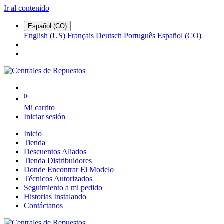
Ir al contenido
Español (CO)
English (US)
Français
Deutsch
Português
Español (CO)
0
Mi carrito
Iniciar sesión
Inicio
Tienda
Descuentos Aliados
Tienda Distribuidores
Donde Encontrar El Modelo
Técnicos Autorizados
Seguimiento a mi pedido
Historias Instalando
Contáctanos