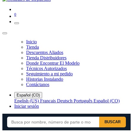
0
Inicio
Tienda
Descuentos Aliados
Tienda Distribuidores
Donde Encontrar El Modelo
Técnicos Autorizados
Seguimiento a mi pedido
Historias Instalando
Contáctanos
Español (CO)
English (US)
Français
Deutsch
Português
Español (CO)
Iniciar sesión
BUSCAR