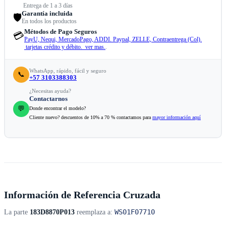
Entrega de 1 a 3 días
Garantía incluida
🛡️
En todos los productos
Métodos de Pago Seguros
💳
PayU, Nequi, MercadoPago, ADDI. Paypal, ZELLE, Contraentrega (Col).
tarjetas crédito y débito. ver mas.
.
WhatsApp, rápido, fácil y seguro
📞
+57 3103388303
¿Necesitas ayuda?
Contactarnos
💬
Donde encontrar el modelo?
Cliente nuevo? descuentos de 10% a 70 % contactamos para
mayor información aquí
Información de Referencia Cruzada
WS01F07710
La parte
183D8870P013
reemplaza a: