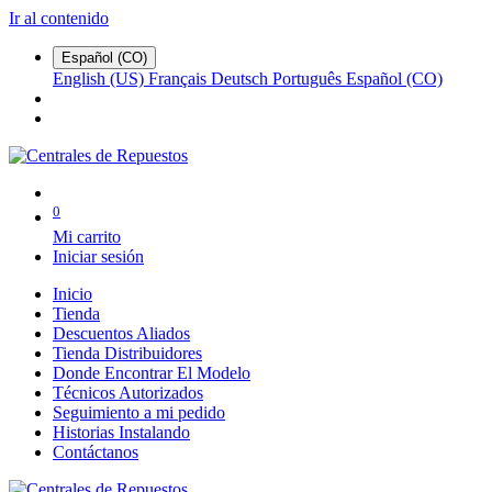
Ir al contenido
Español (CO)
English (US)
Français
Deutsch
Português
Español (CO)
0
Mi carrito
Iniciar sesión
Inicio
Tienda
Descuentos Aliados
Tienda Distribuidores
Donde Encontrar El Modelo
Técnicos Autorizados
Seguimiento a mi pedido
Historias Instalando
Contáctanos