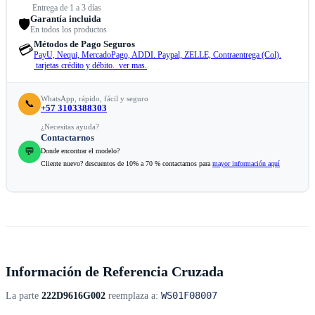
Entrega de 1 a 3 días
Garantía incluida
🛡️
En todos los productos
Métodos de Pago Seguros
💳
PayU, Nequi, MercadoPago, ADDI. Paypal, ZELLE, Contraentrega (Col).
tarjetas crédito y débito. ver mas.
.
WhatsApp, rápido, fácil y seguro
📞
+57 3103388303
¿Necesitas ayuda?
Contactarnos
💬
Donde encontrar el modelo?
Cliente nuevo? descuentos de 10% a 70 % contactamos para
mayor información aquí
Información de Referencia Cruzada
WS01F08007
La parte
222D9616G002
reemplaza a: