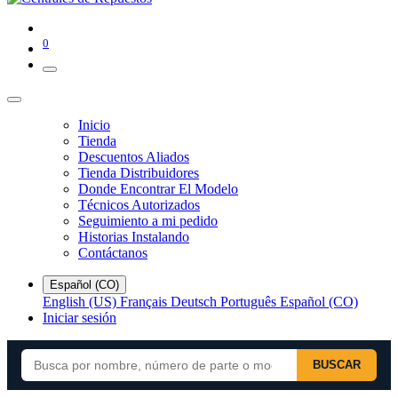
0
Inicio
Tienda
Descuentos Aliados
Tienda Distribuidores
Donde Encontrar El Modelo
Técnicos Autorizados
Seguimiento a mi pedido
Historias Instalando
Contáctanos
Español (CO)
English (US)
Français
Deutsch
Português
Español (CO)
Iniciar sesión
BUSCAR