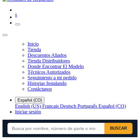
0
Inicio
Tienda
Descuentos Aliados
Tienda Distribuidores
Donde Encontrar El Modelo
Técnicos Autorizados
Seguimiento a mi pedido
Historias Instalando
Contáctanos
Español (CO)
English (US)
Français
Deutsch
Português
Español (CO)
Iniciar sesión
BUSCAR