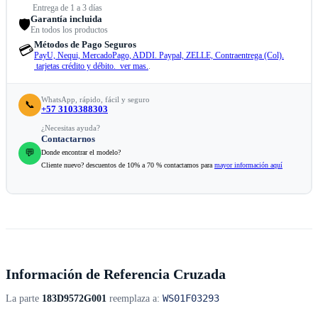
Entrega de 1 a 3 días
Garantía incluida
🛡️
En todos los productos
Métodos de Pago Seguros
💳
PayU, Nequi, MercadoPago, ADDI. Paypal, ZELLE, Contraentrega (Col).
tarjetas crédito y débito. ver mas.
.
WhatsApp, rápido, fácil y seguro
📞
+57 3103388303
¿Necesitas ayuda?
Contactarnos
💬
Donde encontrar el modelo?
Cliente nuevo? descuentos de 10% a 70 % contactamos para
mayor información aquí
Información de Referencia Cruzada
WS01F03293
La parte
183D9572G001
reemplaza a: