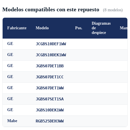
Modelos compatibles con este repuesto
(8 modelos)
Diagramas
Fabricante
Modelo
Pos.
de
Manu
despiece
GE
JCGBS10DEF1WW
GE
JCGBS10DEK1WW
GE
JGBS07DET1BB
GE
JGBS07DET1CC
GE
JGBS07DET1WW
GE
JGBS07SET1SA
GE
JGBS10DEK1WW
Mabe
RGB525DEH3WW