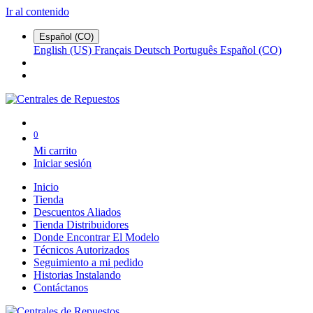
Ir al contenido
Español (CO)
English (US)
Français
Deutsch
Português
Español (CO)
0
Mi carrito
Iniciar sesión
Inicio
Tienda
Descuentos Aliados
Tienda Distribuidores
Donde Encontrar El Modelo
Técnicos Autorizados
Seguimiento a mi pedido
Historias Instalando
Contáctanos