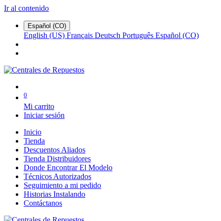
Ir al contenido
Español (CO)
English (US)
Français
Deutsch
Português
Español (CO)
0
Mi carrito
Iniciar sesión
Inicio
Tienda
Descuentos Aliados
Tienda Distribuidores
Donde Encontrar El Modelo
Técnicos Autorizados
Seguimiento a mi pedido
Historias Instalando
Contáctanos