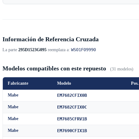
Información de Referencia Cruzada
WS01F09990
La parte
295D1523G095
reemplaza a:
Modelos compatibles con este repuesto
(31 modelos)
Fabricante
Modelo
Pos.
Mabe
EM7682CFIX0B
Mabe
EM7682CFIX0C
Mabe
EM7685CFRV1B
Mabe
EM7690CFIX1B