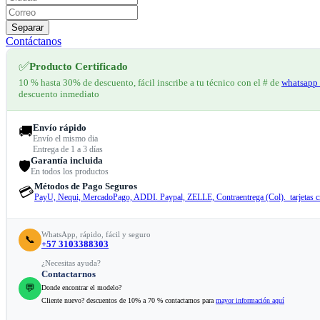
Separar
Contáctanos
✅
Producto Certificado
10 % hasta 30% de descuento, fácil inscribe a tu técnico con el # de
whatsapp 
descuento inmediato
Envío rápido
🚚
Envío el mismo dia
Entrega de 1 a 3 días
Garantía incluida
🛡️
En todos los productos
Métodos de Pago Seguros
💳
PayU, Nequi, MercadoPago, ADDI. Paypal, ZELLE, Contraentrega (Col). tarjetas cr
WhatsApp, rápido, fácil y seguro
📞
+57 3103388303
¿Necesitas ayuda?
Contactarnos
💬
Donde encontrar el modelo?
Cliente nuevo? descuentos de 10% a 70 % contactamos para
mayor información aquí