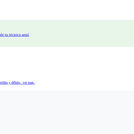
de tu técnico aquí
édito y débito. ver mas.
.