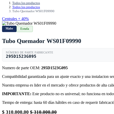
Todos los productos
Todos los productos
Tubo Quemador WS01F09990
Centrales + 40%
Mabe
Estufa
Tubo Quemador WS01F09990
NÚMERO DE PARTE FABRICANTE
295D1523G095
Numero de parte OEM:
295D1523G095
Compatibilidad garantizada para un ajuste exacto y una instalacion s
Nuestra empresa es lider en el mercado y ofrece productos de alta ca
IMPORTANTE:
Este producto no es universal; no funciona en todos
Tiempo de entrega: hasta 60 días hábiles en caso de requerir fabricació
$
310.000,00
$
310.000,00