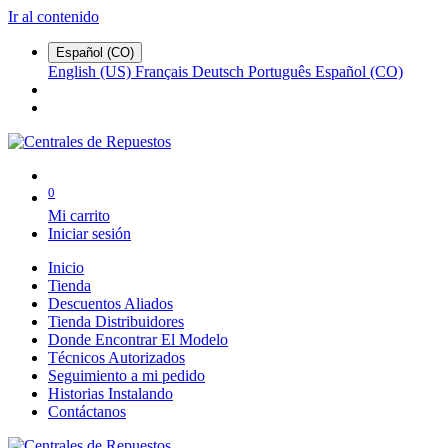
Ir al contenido
Español (CO)
English (US)
Français
Deutsch
Português
Español (CO)
0
Mi carrito
Iniciar sesión
Inicio
Tienda
Descuentos Aliados
Tienda Distribuidores
Donde Encontrar El Modelo
Técnicos Autorizados
Seguimiento a mi pedido
Historias Instalando
Contáctanos