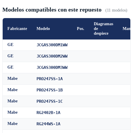
Modelos compatibles con este repuesto
(11 modelos)
Diagramas
Fabricante
Modelo
Pos.
de
Manu
despiece
GE
JCGAS300DM1WW
GE
JCGAS300DM2WW
GE
JCGAS300DM3WW
Mabe
PRO247SS-1A
Mabe
PRO247SS-1B
Mabe
PRO247SS-1C
Mabe
RG2402B-1A
Mabe
RG244WS-1A