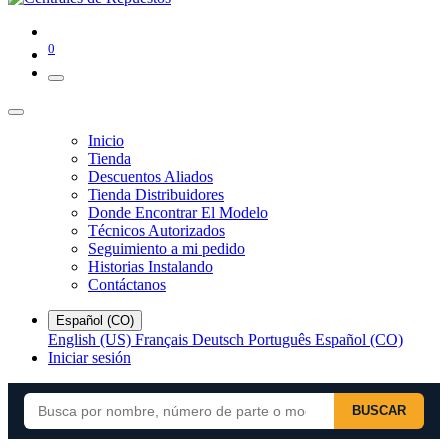
0
Inicio
Tienda
Descuentos Aliados
Tienda Distribuidores
Donde Encontrar El Modelo
Técnicos Autorizados
Seguimiento a mi pedido
Historias Instalando
Contáctanos
Español (CO)
English (US)
Français
Deutsch
Português
Español (CO)
Iniciar sesión
BUSCAR