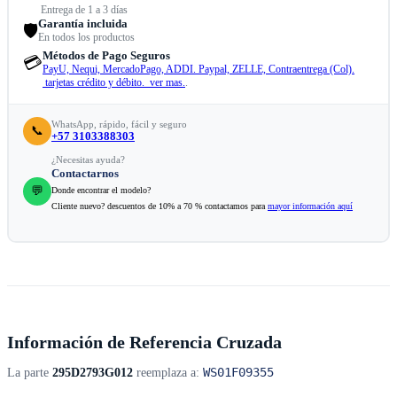
Entrega de 1 a 3 días
Garantía incluida
🛡️
En todos los productos
Métodos de Pago Seguros
💳
PayU, Nequi, MercadoPago, ADDI. Paypal, ZELLE, Contraentrega (Col).
tarjetas crédito y débito. ver mas.
.
WhatsApp, rápido, fácil y seguro
📞
+57 3103388303
¿Necesitas ayuda?
Contactarnos
💬
Donde encontrar el modelo?
Cliente nuevo? descuentos de 10% a 70 % contactamos para
mayor información aquí
Información de Referencia Cruzada
WS01F09355
La parte
295D2793G012
reemplaza a: