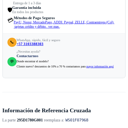
Entrega de 1 a 3 días
Garantía incluida
🛡️
En todos los productos
Métodos de Pago Seguros
💳
PayU, Nequi, MercadoPago, ADDI. Paypal, ZELLE, Contraentrega (Col).
tarjetas crédito y débito. ver mas.
.
WhatsApp, rápido, fácil y seguro
📞
+57 3103388303
¿Necesitas ayuda?
Contactarnos
💬
Donde encontrar el modelo?
Cliente nuevo? descuentos de 10% a 70 % contactamos para
mayor información aquí
Información de Referencia Cruzada
WS01F07968
La parte
295D1780G001
reemplaza a: