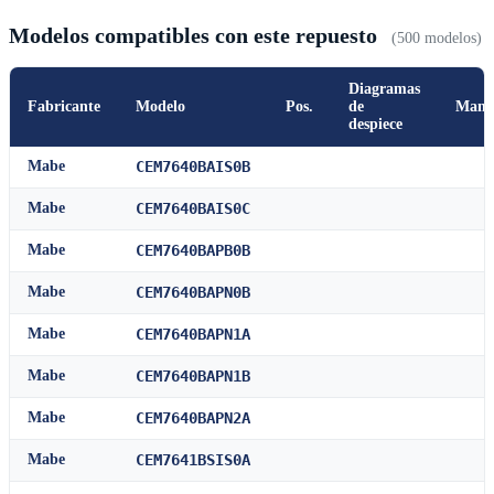
Modelos compatibles con este repuesto
(500 modelos)
Diagramas
Fabricante
Modelo
Pos.
de
Manu
despiece
Mabe
CEM7640BAIS0B
Mabe
CEM7640BAIS0C
Mabe
CEM7640BAPB0B
Mabe
CEM7640BAPN0B
Mabe
CEM7640BAPN1A
Mabe
CEM7640BAPN1B
Mabe
CEM7640BAPN2A
Mabe
CEM7641BSIS0A