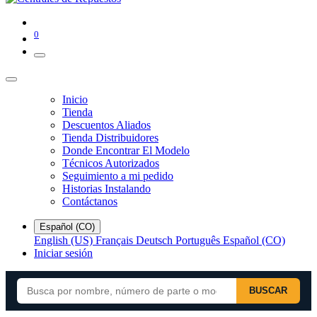
0
Inicio
Tienda
Descuentos Aliados
Tienda Distribuidores
Donde Encontrar El Modelo
Técnicos Autorizados
Seguimiento a mi pedido
Historias Instalando
Contáctanos
Español (CO)
English (US)
Français
Deutsch
Português
Español (CO)
Iniciar sesión
BUSCAR