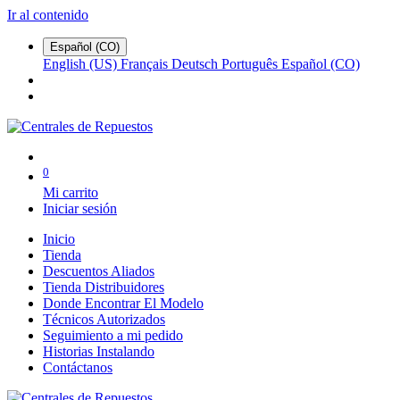
Ir al contenido
Español (CO)
English (US)
Français
Deutsch
Português
Español (CO)
0
Mi carrito
Iniciar sesión
Inicio
Tienda
Descuentos Aliados
Tienda Distribuidores
Donde Encontrar El Modelo
Técnicos Autorizados
Seguimiento a mi pedido
Historias Instalando
Contáctanos