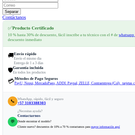
Separar
Contáctanos
✅
Producto Certificado
10 % hasta 30% de descuento, fácil inscribe a tu técnico con el # de
whatsapp 
descuento inmediato
Envío rápido
🚚
Envío el mismo dia
Entrega de 1 a 3 días
Garantía incluida
🛡️
En todos los productos
Métodos de Pago Seguros
💳
PayU, Nequi, MercadoPago, ADDI. Paypal, ZELLE, Contraentrega (Col). tarjetas cr
WhatsApp, rápido, fácil y seguro
📞
+57 3103388303
¿Necesitas ayuda?
Contactarnos
💬
Donde encontrar el modelo?
Cliente nuevo? descuentos de 10% a 70 % contactamos para
mayor información aquí