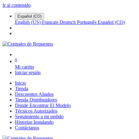
Ir al contenido
Español (CO)
English (US)
Français
Deutsch
Português
Español (CO)
0
Mi carrito
Iniciar sesión
Inicio
Tienda
Descuentos Aliados
Tienda Distribuidores
Donde Encontrar El Modelo
Técnicos Autorizados
Seguimiento a mi pedido
Historias Instalando
Contáctanos