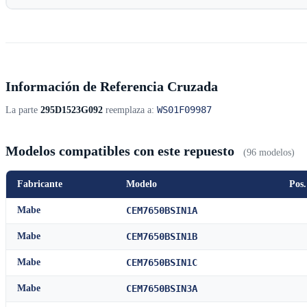
Información de Referencia Cruzada
WS01F09987
La parte
295D1523G092
reemplaza a:
Modelos compatibles con este repuesto
(96 modelos)
Fabricante
Modelo
Pos.
Mabe
CEM7650BSIN1A
Mabe
CEM7650BSIN1B
Mabe
CEM7650BSIN1C
Mabe
CEM7650BSIN3A