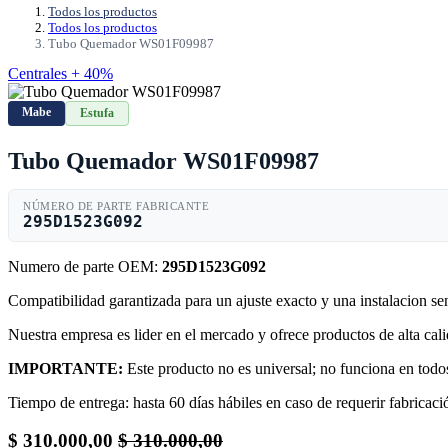
Todos los productos
Todos los productos
Tubo Quemador WS01F09987
Centrales + 40%
Mabe
Estufa
Tubo Quemador WS01F09987
NÚMERO DE PARTE FABRICANTE
295D1523G092
Numero de parte OEM:
295D1523G092
Compatibilidad garantizada para un ajuste exacto y una instalacion s
Nuestra empresa es lider en el mercado y ofrece productos de alta ca
IMPORTANTE:
Este producto no es universal; no funciona en todos
Tiempo de entrega: hasta 60 días hábiles en caso de requerir fabricació
$
310.000,00
$
310.000,00