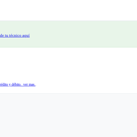
de tu técnico aquí
édito y débito. ver mas.
.