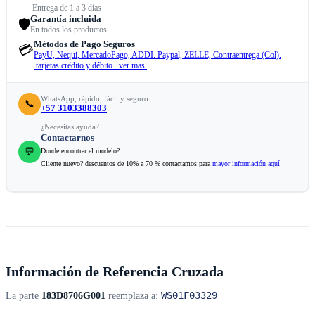
Entrega de 1 a 3 días
Garantía incluida
🛡️
En todos los productos
Métodos de Pago Seguros
💳
PayU, Nequi, MercadoPago, ADDI. Paypal, ZELLE, Contraentrega (Col).
tarjetas crédito y débito. ver mas.
.
WhatsApp, rápido, fácil y seguro
📞
+57 3103388303
¿Necesitas ayuda?
Contactarnos
💬
Donde encontrar el modelo?
Cliente nuevo? descuentos de 10% a 70 % contactamos para
mayor información aquí
Información de Referencia Cruzada
WS01F03329
La parte
183D8706G001
reemplaza a: