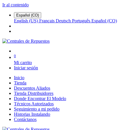
Ir al contenido
Español (CO)
English (US)
Français
Deutsch
Português
Español (CO)
0
Mi carrito
Iniciar sesión
Inicio
Tienda
Descuentos Aliados
Tienda Distribuidores
Donde Encontrar El Modelo
Técnicos Autorizados
Seguimiento a mi pedido
Historias Instalando
Contáctanos