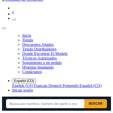
0
Inicio
Tienda
Descuentos Aliados
Tienda Distribuidores
Donde Encontrar El Modelo
Técnicos Autorizados
Seguimiento a mi pedido
Historias Instalando
Contáctanos
Español (CO)
English (US)
Français
Deutsch
Português
Español (CO)
Iniciar sesión
BUSCAR