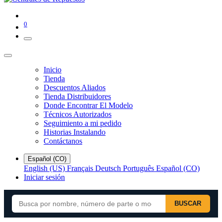
0
Inicio
Tienda
Descuentos Aliados
Tienda Distribuidores
Donde Encontrar El Modelo
Técnicos Autorizados
Seguimiento a mi pedido
Historias Instalando
Contáctanos
Español (CO)
English (US)
Français
Deutsch
Português
Español (CO)
Iniciar sesión
BUSCAR