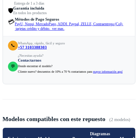
Entrega de 1 a 3 días
Garantía incluida
🛡️
En todos los productos
Métodos de Pago Seguros
💳
PayU, Nequi, MercadoPago, ADDI. Paypal, ZELLE, Contraentrega (Col).
tarjetas crédito y débito. ver mas.
.
WhatsApp, rápido, fácil y seguro
📞
+57 3103388303
¿Necesitas ayuda?
Contactarnos
💬
Donde encontrar el modelo?
Cliente nuevo? descuentos de 10% a 70 % contactamos para
mayor información aquí
Modelos compatibles con este repuesto
(2 modelos)
Diagramas