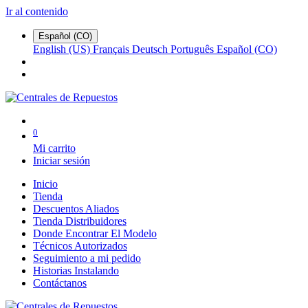
Ir al contenido
Español (CO)
English (US)
Français
Deutsch
Português
Español (CO)
0
Mi carrito
Iniciar sesión
Inicio
Tienda
Descuentos Aliados
Tienda Distribuidores
Donde Encontrar El Modelo
Técnicos Autorizados
Seguimiento a mi pedido
Historias Instalando
Contáctanos