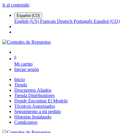
Ir al contenido
Español (CO)
English (US)
Français
Deutsch
Português
Español (CO)
0
Mi carrito
Iniciar sesión
Inicio
Tienda
Descuentos Aliados
Tienda Distribuidores
Donde Encontrar El Modelo
Técnicos Autorizados
Seguimiento a mi pedido
Historias Instalando
Contáctanos