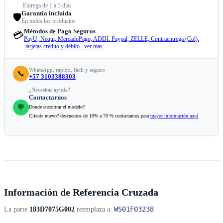
Entrega de 1 a 3 días
Garantía incluida
🛡️
En todos los productos
Métodos de Pago Seguros
💳
PayU, Nequi, MercadoPago, ADDI. Paypal, ZELLE, Contraentrega (Col).
tarjetas crédito y débito. ver mas.
.
WhatsApp, rápido, fácil y seguro
📞
+57 3103388303
¿Necesitas ayuda?
Contactarnos
💬
Donde encontrar el modelo?
Cliente nuevo? descuentos de 10% a 70 % contactamos para
mayor información aquí
Información de Referencia Cruzada
WS01F03238
La parte
183D7075G002
reemplaza a: