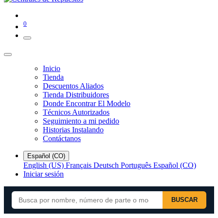
0
Inicio
Tienda
Descuentos Aliados
Tienda Distribuidores
Donde Encontrar El Modelo
Técnicos Autorizados
Seguimiento a mi pedido
Historias Instalando
Contáctanos
Español (CO)
English (US)
Français
Deutsch
Português
Español (CO)
Iniciar sesión
BUSCAR