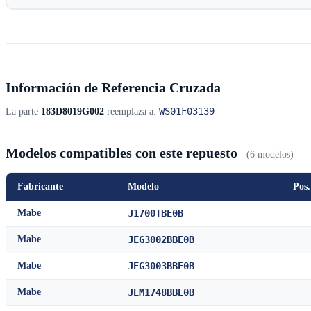
Información de Referencia Cruzada
WS01F03139
La parte
183D8019G002
reemplaza a:
Modelos compatibles con este repuesto
(6 modelos)
Fabricante
Modelo
Pos.
Mabe
J1700TBE0B
Mabe
JEG3002BBE0B
Mabe
JEG3003BBE0B
Mabe
JEM1748BBE0B