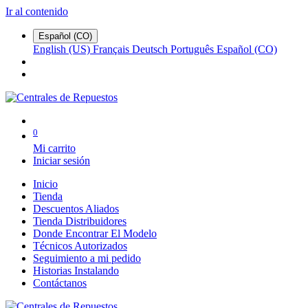
Ir al contenido
Español (CO)
English (US)
Français
Deutsch
Português
Español (CO)
0
Mi carrito
Iniciar sesión
Inicio
Tienda
Descuentos Aliados
Tienda Distribuidores
Donde Encontrar El Modelo
Técnicos Autorizados
Seguimiento a mi pedido
Historias Instalando
Contáctanos