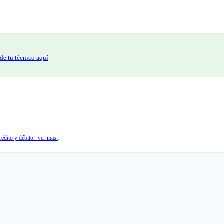
de tu técnico aquí
édito y débito. ver mas.
.