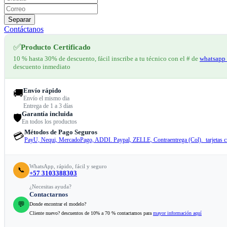
Separar
Contáctanos
✅
Producto Certificado
10 % hasta 30% de descuento, fácil inscribe a tu técnico con el # de
whatsapp 
descuento inmediato
Envío rápido
🚚
Envío el mismo dia
Entrega de 1 a 3 días
Garantía incluida
🛡️
En todos los productos
Métodos de Pago Seguros
💳
PayU, Nequi, MercadoPago, ADDI. Paypal, ZELLE, Contraentrega (Col). tarjetas cr
WhatsApp, rápido, fácil y seguro
📞
+57 3103388303
¿Necesitas ayuda?
Contactarnos
💬
Donde encontrar el modelo?
Cliente nuevo? descuentos de 10% a 70 % contactamos para
mayor información aquí