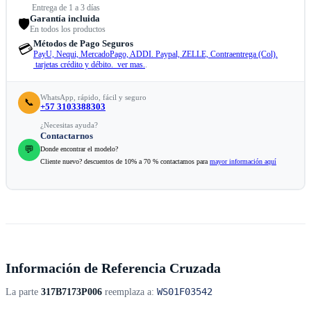
Entrega de 1 a 3 días
Garantía incluida
🛡️
En todos los productos
Métodos de Pago Seguros
💳
PayU, Nequi, MercadoPago, ADDI. Paypal, ZELLE, Contraentrega (Col).
tarjetas crédito y débito. ver mas.
.
WhatsApp, rápido, fácil y seguro
📞
+57 3103388303
¿Necesitas ayuda?
Contactarnos
💬
Donde encontrar el modelo?
Cliente nuevo? descuentos de 10% a 70 % contactamos para
mayor información aquí
Información de Referencia Cruzada
WS01F03542
La parte
317B7173P006
reemplaza a: