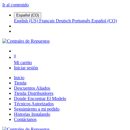
Ir al contenido
Español (CO)
English (US)
Français
Deutsch
Português
Español (CO)
0
Mi carrito
Iniciar sesión
Inicio
Tienda
Descuentos Aliados
Tienda Distribuidores
Donde Encontrar El Modelo
Técnicos Autorizados
Seguimiento a mi pedido
Historias Instalando
Contáctanos