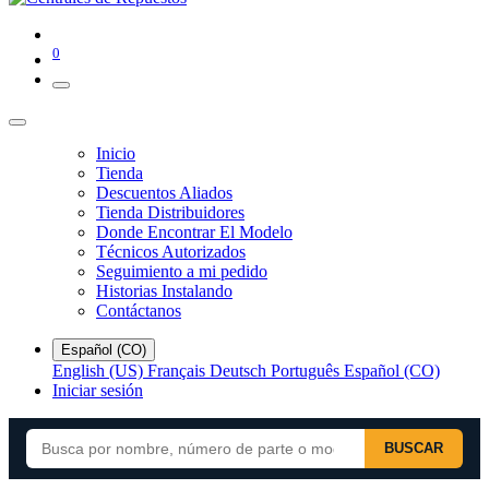
0
Inicio
Tienda
Descuentos Aliados
Tienda Distribuidores
Donde Encontrar El Modelo
Técnicos Autorizados
Seguimiento a mi pedido
Historias Instalando
Contáctanos
Español (CO)
English (US)
Français
Deutsch
Português
Español (CO)
Iniciar sesión
BUSCAR