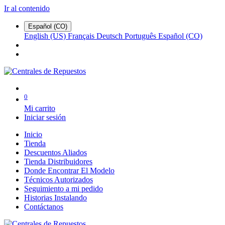
Ir al contenido
Español (CO)
English (US)
Français
Deutsch
Português
Español (CO)
0
Mi carrito
Iniciar sesión
Inicio
Tienda
Descuentos Aliados
Tienda Distribuidores
Donde Encontrar El Modelo
Técnicos Autorizados
Seguimiento a mi pedido
Historias Instalando
Contáctanos