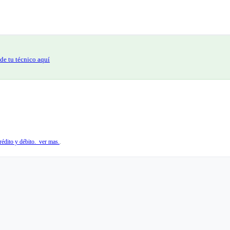
de tu técnico aquí
édito y débito. ver mas.
.