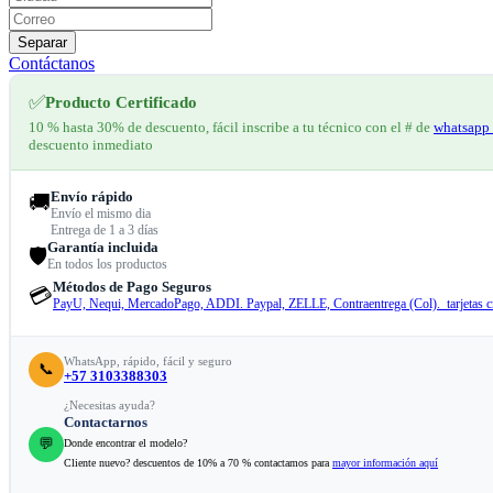
Separar
Contáctanos
✅
Producto Certificado
10 % hasta 30% de descuento, fácil inscribe a tu técnico con el # de
whatsapp 
descuento inmediato
Envío rápido
🚚
Envío el mismo dia
Entrega de 1 a 3 días
Garantía incluida
🛡️
En todos los productos
Métodos de Pago Seguros
💳
PayU, Nequi, MercadoPago, ADDI. Paypal, ZELLE, Contraentrega (Col). tarjetas cr
WhatsApp, rápido, fácil y seguro
📞
+57 3103388303
¿Necesitas ayuda?
Contactarnos
💬
Donde encontrar el modelo?
Cliente nuevo? descuentos de 10% a 70 % contactamos para
mayor información aquí