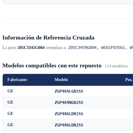
Información de Referencia Cruzada
205C3459G004, WS01F03561, W
La parte
205C3345G004
reemplaza a:
Modelos compatibles con este repuesto
(14 modelos)
Fabricante
Modelo
Pos.
GE
ZGP484LGR2SS
GE
ZGP484NGR2SS
GE
ZGP486LDR1SS
GE
ZGP486LDR2SS