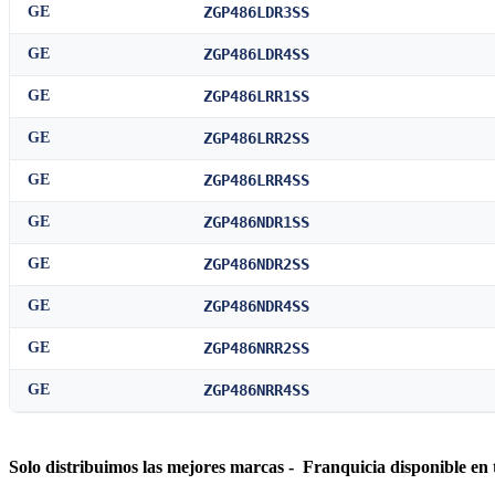
GE
ZGP486LDR3SS
GE
ZGP486LDR4SS
GE
ZGP486LRR1SS
GE
ZGP486LRR2SS
GE
ZGP486LRR4SS
GE
ZGP486NDR1SS
GE
ZGP486NDR2SS
GE
ZGP486NDR4SS
GE
ZGP486NRR2SS
GE
ZGP486NRR4SS
Solo distribuimos las mejores marcas - Franquicia disponible en 