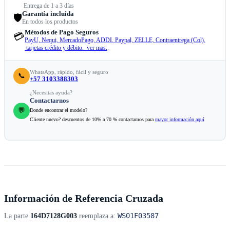
Entrega de 1 a 3 días
Garantía incluida
🛡️
En todos los productos
Métodos de Pago Seguros
💳
PayU, Nequi, MercadoPago, ADDI. Paypal, ZELLE, Contraentrega (Col).
tarjetas crédito y débito. ver mas.
.
WhatsApp, rápido, fácil y seguro
📞
+57 3103388303
¿Necesitas ayuda?
Contactarnos
💬
Donde encontrar el modelo?
Cliente nuevo? descuentos de 10% a 70 % contactamos para
mayor información aquí
Información de Referencia Cruzada
WS01F03587
La parte
164D7128G003
reemplaza a: