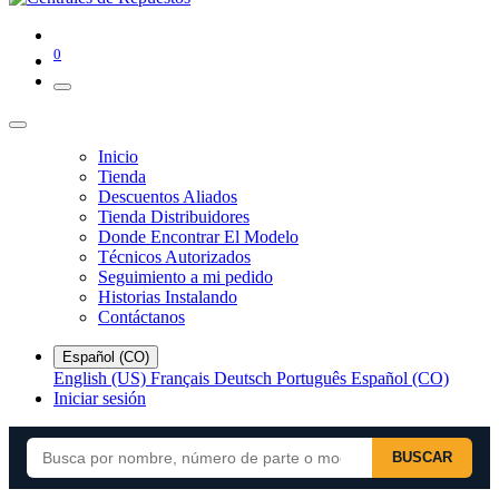
0
Inicio
Tienda
Descuentos Aliados
Tienda Distribuidores
Donde Encontrar El Modelo
Técnicos Autorizados
Seguimiento a mi pedido
Historias Instalando
Contáctanos
Español (CO)
English (US)
Français
Deutsch
Português
Español (CO)
Iniciar sesión
BUSCAR