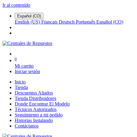
Ir al contenido
Español (CO)
English (US)
Français
Deutsch
Português
Español (CO)
0
Mi carrito
Iniciar sesión
Inicio
Tienda
Descuentos Aliados
Tienda Distribuidores
Donde Encontrar El Modelo
Técnicos Autorizados
Seguimiento a mi pedido
Historias Instalando
Contáctanos