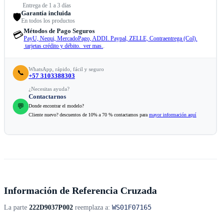
Entrega de 1 a 3 días
Garantía incluida
🛡️
En todos los productos
Métodos de Pago Seguros
💳
PayU, Nequi, MercadoPago, ADDI. Paypal, ZELLE, Contraentrega (Col).
tarjetas crédito y débito. ver mas.
.
WhatsApp, rápido, fácil y seguro
📞
+57 3103388303
¿Necesitas ayuda?
Contactarnos
💬
Donde encontrar el modelo?
Cliente nuevo? descuentos de 10% a 70 % contactamos para
mayor información aquí
Información de Referencia Cruzada
WS01F07165
La parte
222D9037P002
reemplaza a: