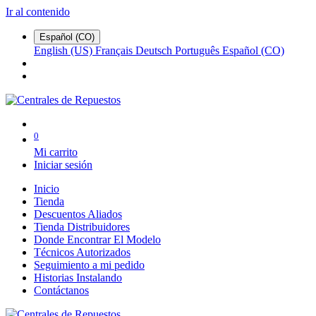
Ir al contenido
Español (CO)
English (US)
Français
Deutsch
Português
Español (CO)
0
Mi carrito
Iniciar sesión
Inicio
Tienda
Descuentos Aliados
Tienda Distribuidores
Donde Encontrar El Modelo
Técnicos Autorizados
Seguimiento a mi pedido
Historias Instalando
Contáctanos