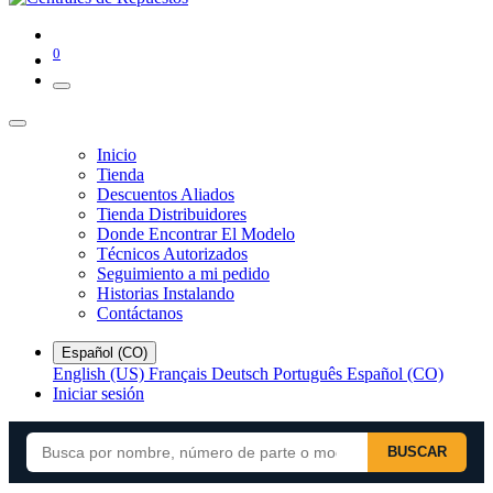
0
Inicio
Tienda
Descuentos Aliados
Tienda Distribuidores
Donde Encontrar El Modelo
Técnicos Autorizados
Seguimiento a mi pedido
Historias Instalando
Contáctanos
Español (CO)
English (US)
Français
Deutsch
Português
Español (CO)
Iniciar sesión
BUSCAR