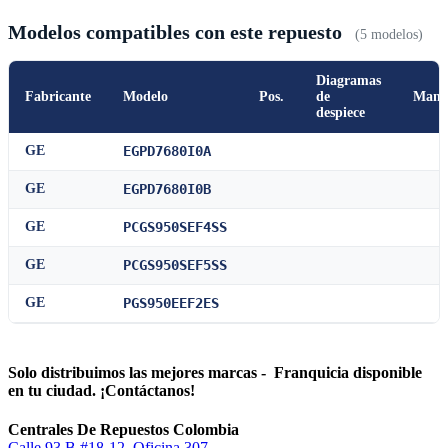
Modelos compatibles con este repuesto
(5 modelos)
Diagramas
Fabricante
Modelo
Pos.
de
Manu
despiece
GE
EGPD7680I0A
GE
EGPD7680I0B
GE
PCGS950SEF4SS
GE
PCGS950SEF5SS
GE
PGS950EEF2ES
Solo distribuimos las mejores marcas - Franquicia disponible
en tu ciudad. ¡Contáctanos!
Centrales De Repuestos Colombia
Calle 93 B #18-12, Oficina 307