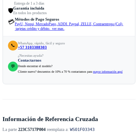
Entrega de 1 a 3 días
Garantía incluida
🛡️
En todos los productos
Métodos de Pago Seguros
💳
PayU, Nequi, MercadoPago, ADDI. Paypal, ZELLE, Contraentrega (Col).
tarjetas crédito y débito. ver mas.
.
WhatsApp, rápido, fácil y seguro
📞
+57 3103388303
¿Necesitas ayuda?
Contactarnos
💬
Donde encontrar el modelo?
Cliente nuevo? descuentos de 10% a 70 % contactamos para
mayor información aquí
Información de Referencia Cruzada
WS01F03343
La parte
223C5717P004
reemplaza a: