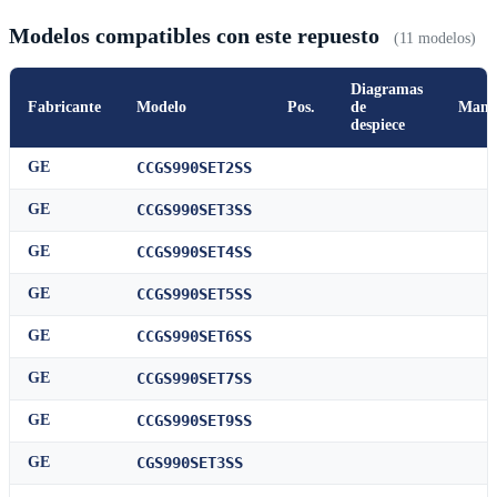
Modelos compatibles con este repuesto
(11 modelos)
Diagramas
Fabricante
Modelo
Pos.
de
Manu
despiece
GE
CCGS990SET2SS
GE
CCGS990SET3SS
GE
CCGS990SET4SS
GE
CCGS990SET5SS
GE
CCGS990SET6SS
GE
CCGS990SET7SS
GE
CCGS990SET9SS
GE
CGS990SET3SS