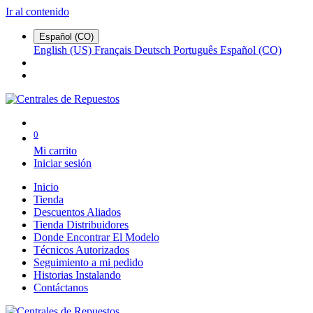
Ir al contenido
Español (CO)
English (US)
Français
Deutsch
Português
Español (CO)
0
Mi carrito
Iniciar sesión
Inicio
Tienda
Descuentos Aliados
Tienda Distribuidores
Donde Encontrar El Modelo
Técnicos Autorizados
Seguimiento a mi pedido
Historias Instalando
Contáctanos