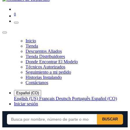
0
Inicio
Tienda
Descuentos Aliados
Tienda Distribuidores
Donde Encontrar El Modelo
Técnicos Autorizados
Seguimiento a mi pedido
Historias Instalando
Contáctanos
Español (CO)
English (US)
Français
Deutsch
Português
Español (CO)
Iniciar sesión
BUSCAR