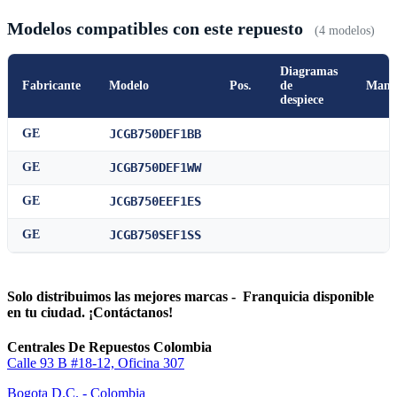
Modelos compatibles con este repuesto
(4 modelos)
Diagramas
Fabricante
Modelo
Pos.
de
Manu
despiece
GE
JCGB750DEF1BB
GE
JCGB750DEF1WW
GE
JCGB750EEF1ES
GE
JCGB750SEF1SS
Solo distribuimos las mejores marcas - Franquicia disponible
en tu ciudad. ¡Contáctanos!
Centrales De Repuestos Colombia
Calle 93 B #18-12, Oficina 307
Bogota D.C. - Colombia