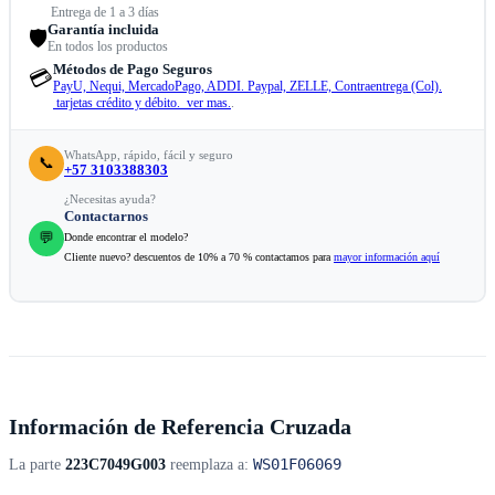
Entrega de 1 a 3 días
Garantía incluida
🛡️
En todos los productos
Métodos de Pago Seguros
💳
PayU, Nequi, MercadoPago, ADDI. Paypal, ZELLE, Contraentrega (Col).
tarjetas crédito y débito. ver mas.
.
WhatsApp, rápido, fácil y seguro
📞
+57 3103388303
¿Necesitas ayuda?
Contactarnos
💬
Donde encontrar el modelo?
Cliente nuevo? descuentos de 10% a 70 % contactamos para
mayor información aquí
Información de Referencia Cruzada
WS01F06069
La parte
223C7049G003
reemplaza a: