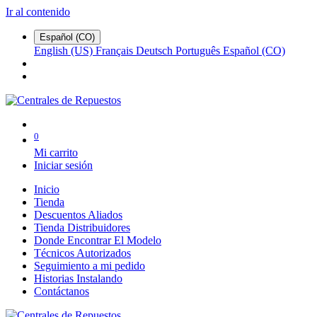
Ir al contenido
Español (CO)
English (US)
Français
Deutsch
Português
Español (CO)
0
Mi carrito
Iniciar sesión
Inicio
Tienda
Descuentos Aliados
Tienda Distribuidores
Donde Encontrar El Modelo
Técnicos Autorizados
Seguimiento a mi pedido
Historias Instalando
Contáctanos