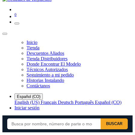
0
Inicio
Tienda
Descuentos Aliados
Tienda Distribuidores
Donde Encontrar El Modelo
Técnicos Autorizados
Seguimiento a mi pedido
Historias Instalando
Contáctanos
Español (CO)
English (US)
Français
Deutsch
Português
Español (CO)
Iniciar sesión
BUSCAR