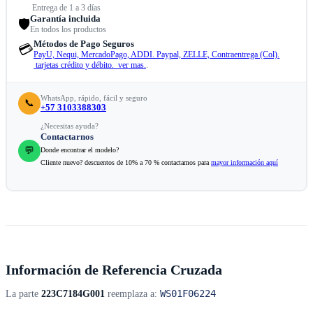
Entrega de 1 a 3 días
Garantía incluida
🛡️
En todos los productos
Métodos de Pago Seguros
💳
PayU, Nequi, MercadoPago, ADDI. Paypal, ZELLE, Contraentrega (Col).
tarjetas crédito y débito. ver mas.
.
WhatsApp, rápido, fácil y seguro
📞
+57 3103388303
¿Necesitas ayuda?
Contactarnos
💬
Donde encontrar el modelo?
Cliente nuevo? descuentos de 10% a 70 % contactamos para
mayor información aquí
Información de Referencia Cruzada
WS01F06224
La parte
223C7184G001
reemplaza a: