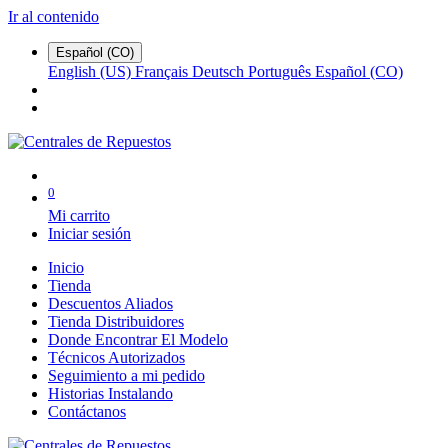
Ir al contenido
Español (CO)
English (US)
Français
Deutsch
Português
Español (CO)
0
Mi carrito
Iniciar sesión
Inicio
Tienda
Descuentos Aliados
Tienda Distribuidores
Donde Encontrar El Modelo
Técnicos Autorizados
Seguimiento a mi pedido
Historias Instalando
Contáctanos