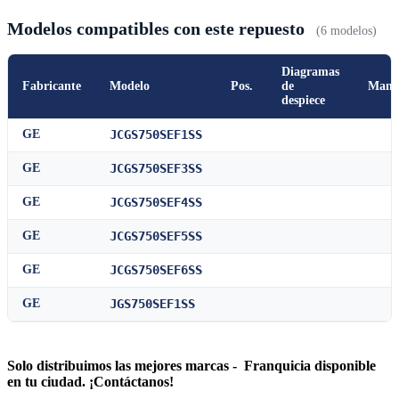
Modelos compatibles con este repuesto
(6 modelos)
Diagramas
Fabricante
Modelo
Pos.
de
Manu
despiece
GE
JCGS750SEF1SS
GE
JCGS750SEF3SS
GE
JCGS750SEF4SS
GE
JCGS750SEF5SS
GE
JCGS750SEF6SS
GE
JGS750SEF1SS
Solo distribuimos las mejores marcas - Franquicia disponible
en tu ciudad. ¡Contáctanos!