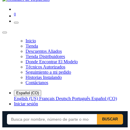
0
Inicio
Tienda
Descuentos Aliados
Tienda Distribuidores
Donde Encontrar El Modelo
Técnicos Autorizados
Seguimiento a mi pedido
Historias Instalando
Contáctanos
Español (CO)
English (US)
Français
Deutsch
Português
Español (CO)
Iniciar sesión
BUSCAR