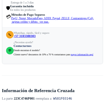
Entrega de 1 a 3 días
Garantía incluida
🛡️
En todos los productos
Métodos de Pago Seguros
💳
PayU, Nequi, MercadoPago, ADDI. Paypal, ZELLE, Contraentrega (Col).
tarjetas crédito y débito. ver mas.
.
WhatsApp, rápido, fácil y seguro
📞
+57 3103388303
¿Necesitas ayuda?
Contactarnos
💬
Donde encontrar el modelo?
Cliente nuevo? descuentos de 10% a 70 % contactamos para
mayor información aquí
Información de Referencia Cruzada
WS01F03146
La parte
223C4746P001
reemplaza a: