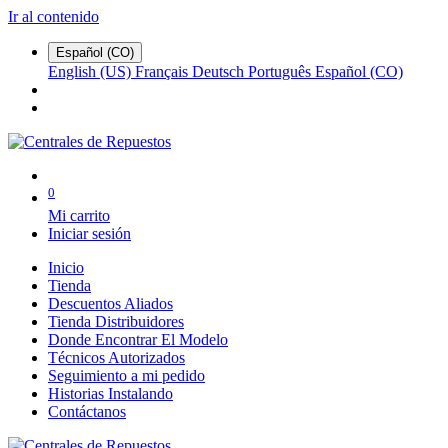
Ir al contenido
Español (CO)
English (US)
Français
Deutsch
Português
Español (CO)
0
Mi carrito
Iniciar sesión
Inicio
Tienda
Descuentos Aliados
Tienda Distribuidores
Donde Encontrar El Modelo
Técnicos Autorizados
Seguimiento a mi pedido
Historias Instalando
Contáctanos