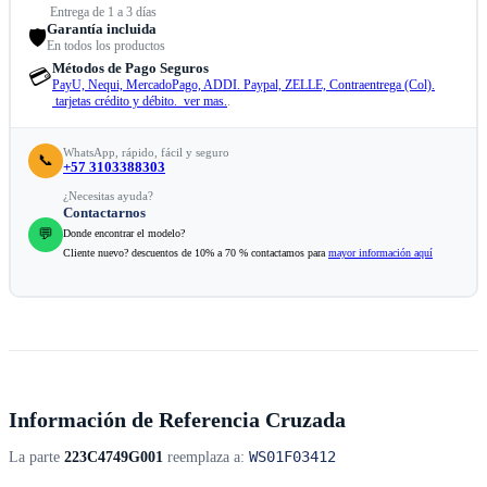
Entrega de 1 a 3 días
Garantía incluida
🛡️
En todos los productos
Métodos de Pago Seguros
💳
PayU, Nequi, MercadoPago, ADDI. Paypal, ZELLE, Contraentrega (Col).
tarjetas crédito y débito. ver mas.
.
WhatsApp, rápido, fácil y seguro
📞
+57 3103388303
¿Necesitas ayuda?
Contactarnos
💬
Donde encontrar el modelo?
Cliente nuevo? descuentos de 10% a 70 % contactamos para
mayor información aquí
Información de Referencia Cruzada
WS01F03412
La parte
223C4749G001
reemplaza a: