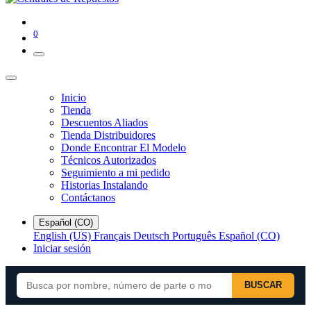
0
Inicio
Tienda
Descuentos Aliados
Tienda Distribuidores
Donde Encontrar El Modelo
Técnicos Autorizados
Seguimiento a mi pedido
Historias Instalando
Contáctanos
Español (CO)
English (US)
Français
Deutsch
Português
Español (CO)
Iniciar sesión
BUSCAR