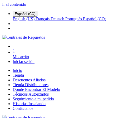
Ir al contenido
Español (CO)
English (US)
Français
Deutsch
Português
Español (CO)
0
Mi carrito
Iniciar sesión
Inicio
Tienda
Descuentos Aliados
Tienda Distribuidores
Donde Encontrar El Modelo
Técnicos Autorizados
Seguimiento a mi pedido
Historias Instalando
Contáctanos