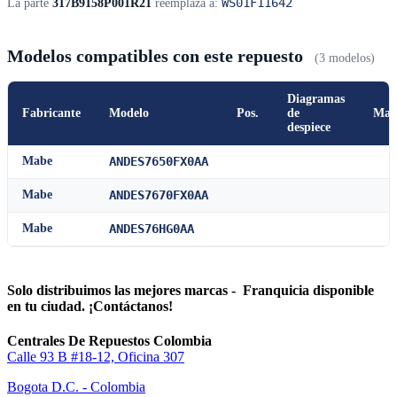
WS01F11642
La parte
317B9158P001R21
reemplaza a:
Modelos compatibles con este repuesto
(3 modelos)
Diagramas
Fabricante
Modelo
Pos.
de
Man
despiece
Mabe
ANDES7650FX0AA
Mabe
ANDES7670FX0AA
Mabe
ANDES76HG0AA
Solo distribuimos las mejores marcas - Franquicia disponible
en tu ciudad. ¡Contáctanos!
Centrales De Repuestos Colombia
Calle 93 B #18-12, Oficina 307
Bogota D.C. - Colombia