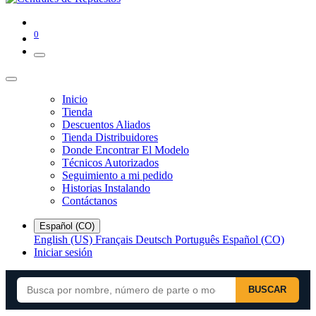
0
Inicio
Tienda
Descuentos Aliados
Tienda Distribuidores
Donde Encontrar El Modelo
Técnicos Autorizados
Seguimiento a mi pedido
Historias Instalando
Contáctanos
Español (CO)
English (US)
Français
Deutsch
Português
Español (CO)
Iniciar sesión
BUSCAR