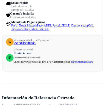
Envío rápido
🚚
Envío el mismo dia
Entrega de 1 a 3 días
Garantía incluida
🛡️
En todos los productos
Métodos de Pago Seguros
💳
PayU, Nequi, MercadoPago, ADDI. Paypal, ZELLE, Contraentrega (Col).
tarjetas crédito y débito. ver mas.
.
WhatsApp, rápido, fácil y seguro
📞
+57 3103388303
¿Necesitas ayuda?
Contactarnos
💬
Donde encontrar el modelo?
Cliente nuevo? descuentos de 10% a 70 % contactamos para
mayor información aquí
Información de Referencia Cruzada