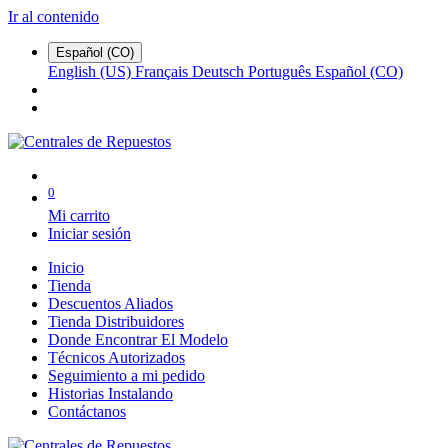
Ir al contenido
Español (CO)
English (US)
Français
Deutsch
Português
Español (CO)
0
Mi carrito
Iniciar sesión
Inicio
Tienda
Descuentos Aliados
Tienda Distribuidores
Donde Encontrar El Modelo
Técnicos Autorizados
Seguimiento a mi pedido
Historias Instalando
Contáctanos