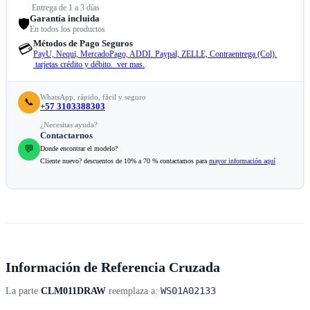
Entrega de 1 a 3 días
Garantía incluida
🛡️
En todos los productos
Métodos de Pago Seguros
💳
PayU, Nequi, MercadoPago, ADDI. Paypal, ZELLE, Contraentrega (Col).
tarjetas crédito y débito. ver mas.
.
WhatsApp, rápido, fácil y seguro
📞
+57 3103388303
¿Necesitas ayuda?
Contactarnos
💬
Donde encontrar el modelo?
Cliente nuevo? descuentos de 10% a 70 % contactamos para
mayor información aquí
Información de Referencia Cruzada
WS01A02133
La parte
CLM011DRAW
reemplaza a: