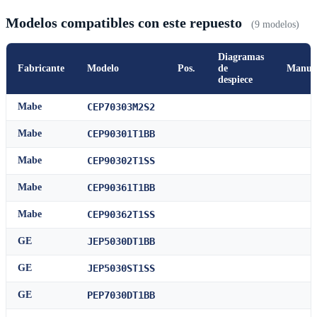
Modelos compatibles con este repuesto
(9 modelos)
Diagramas
Fabricante
Modelo
Pos.
de
Manua
despiece
Mabe
CEP70303M2S2
Mabe
CEP90301T1BB
Mabe
CEP90302T1SS
Mabe
CEP90361T1BB
Mabe
CEP90362T1SS
GE
JEP5030DT1BB
GE
JEP5030ST1SS
GE
PEP7030DT1BB