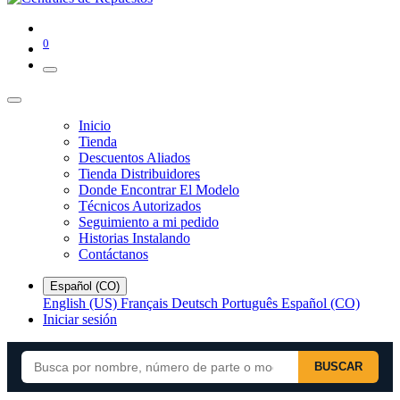
0
Inicio
Tienda
Descuentos Aliados
Tienda Distribuidores
Donde Encontrar El Modelo
Técnicos Autorizados
Seguimiento a mi pedido
Historias Instalando
Contáctanos
Español (CO)
English (US)
Français
Deutsch
Português
Español (CO)
Iniciar sesión
BUSCAR