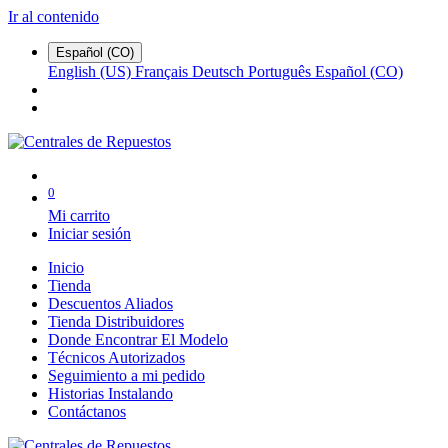
Ir al contenido
Español (CO)
English (US)
Français
Deutsch
Português
Español (CO)
0
Mi carrito
Iniciar sesión
Inicio
Tienda
Descuentos Aliados
Tienda Distribuidores
Donde Encontrar El Modelo
Técnicos Autorizados
Seguimiento a mi pedido
Historias Instalando
Contáctanos