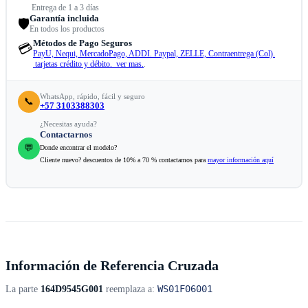
Entrega de 1 a 3 días
Garantía incluida
🛡️
En todos los productos
Métodos de Pago Seguros
💳
PayU, Nequi, MercadoPago, ADDI. Paypal, ZELLE, Contraentrega (Col).
tarjetas crédito y débito. ver mas.
.
WhatsApp, rápido, fácil y seguro
📞
+57 3103388303
¿Necesitas ayuda?
Contactarnos
💬
Donde encontrar el modelo?
Cliente nuevo? descuentos de 10% a 70 % contactamos para
mayor información aquí
Información de Referencia Cruzada
WS01F06001
La parte
164D9545G001
reemplaza a: