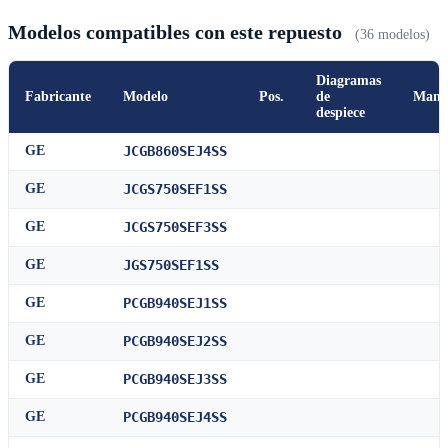
Modelos compatibles con este repuesto
(36 modelos)
Diagramas
Fabricante
Modelo
Pos.
de
Manu
despiece
GE
JCGB860SEJ4SS
GE
JCGS750SEF1SS
GE
JCGS750SEF3SS
GE
JGS750SEF1SS
GE
PCGB940SEJ1SS
GE
PCGB940SEJ2SS
GE
PCGB940SEJ3SS
GE
PCGB940SEJ4SS