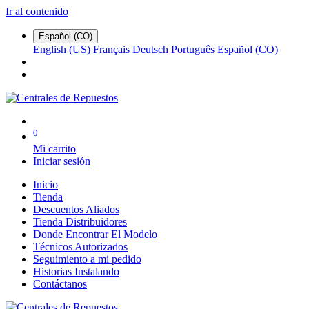
Ir al contenido
Español (CO)
English (US)
Français
Deutsch
Português
Español (CO)
0
Mi carrito
Iniciar sesión
Inicio
Tienda
Descuentos Aliados
Tienda Distribuidores
Donde Encontrar El Modelo
Técnicos Autorizados
Seguimiento a mi pedido
Historias Instalando
Contáctanos