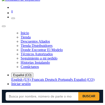
0
Inicio
Tienda
Descuentos Aliados
Tienda Distribuidores
Donde Encontrar El Modelo
Técnicos Autorizados
Seguimiento a mi pedido
Historias Instalando
Contáctanos
Español (CO)
English (US)
Français
Deutsch
Português
Español (CO)
Iniciar sesión
BUSCAR