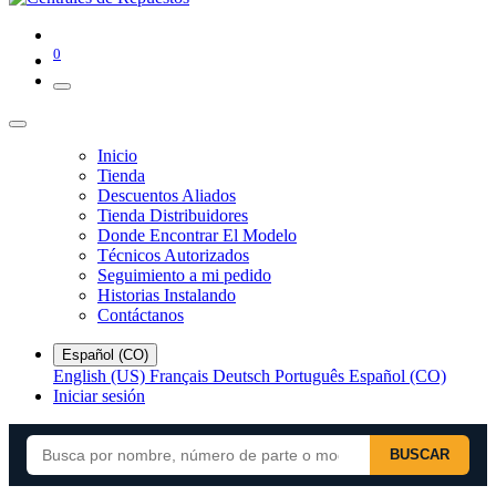
0
Inicio
Tienda
Descuentos Aliados
Tienda Distribuidores
Donde Encontrar El Modelo
Técnicos Autorizados
Seguimiento a mi pedido
Historias Instalando
Contáctanos
Español (CO)
English (US)
Français
Deutsch
Português
Español (CO)
Iniciar sesión
BUSCAR