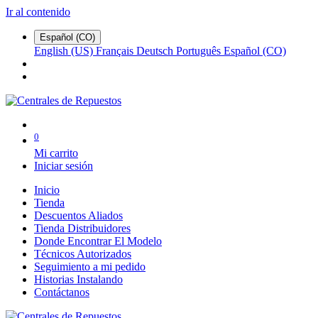
Ir al contenido
Español (CO)
English (US)
Français
Deutsch
Português
Español (CO)
0
Mi carrito
Iniciar sesión
Inicio
Tienda
Descuentos Aliados
Tienda Distribuidores
Donde Encontrar El Modelo
Técnicos Autorizados
Seguimiento a mi pedido
Historias Instalando
Contáctanos