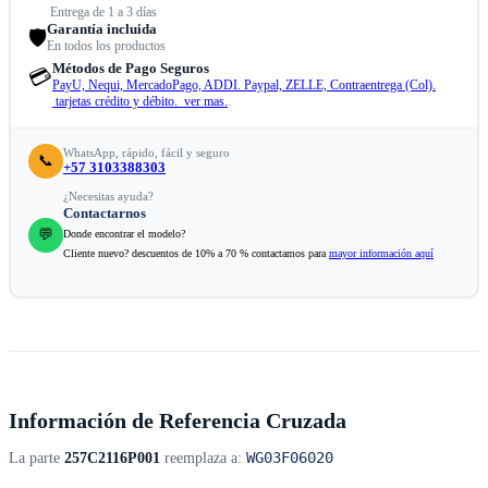
Entrega de 1 a 3 días
Garantía incluida
🛡️
En todos los productos
Métodos de Pago Seguros
💳
PayU, Nequi, MercadoPago, ADDI. Paypal, ZELLE, Contraentrega (Col).
tarjetas crédito y débito. ver mas.
.
WhatsApp, rápido, fácil y seguro
📞
+57 3103388303
¿Necesitas ayuda?
Contactarnos
💬
Donde encontrar el modelo?
Cliente nuevo? descuentos de 10% a 70 % contactamos para
mayor información aquí
Información de Referencia Cruzada
WG03F06020
La parte
257C2116P001
reemplaza a: