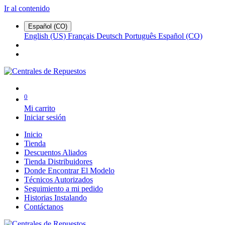
Ir al contenido
Español (CO)
English (US)
Français
Deutsch
Português
Español (CO)
0
Mi carrito
Iniciar sesión
Inicio
Tienda
Descuentos Aliados
Tienda Distribuidores
Donde Encontrar El Modelo
Técnicos Autorizados
Seguimiento a mi pedido
Historias Instalando
Contáctanos