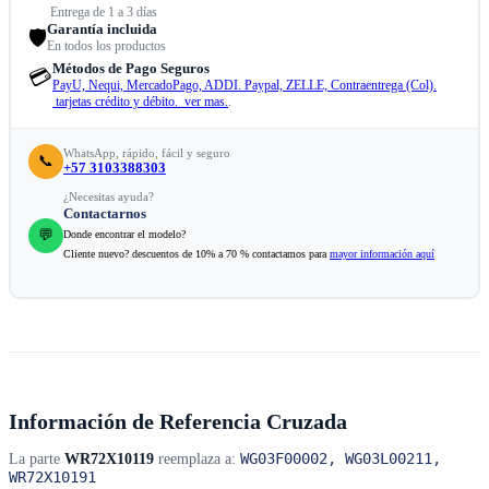
Entrega de 1 a 3 días
Garantía incluida
🛡️
En todos los productos
Métodos de Pago Seguros
💳
PayU, Nequi, MercadoPago, ADDI. Paypal, ZELLE, Contraentrega (Col).
tarjetas crédito y débito. ver mas.
.
WhatsApp, rápido, fácil y seguro
📞
+57 3103388303
¿Necesitas ayuda?
Contactarnos
💬
Donde encontrar el modelo?
Cliente nuevo? descuentos de 10% a 70 % contactamos para
mayor información aquí
Información de Referencia Cruzada
WG03F00002, WG03L00211,
La parte
WR72X10119
reemplaza a:
WR72X10191