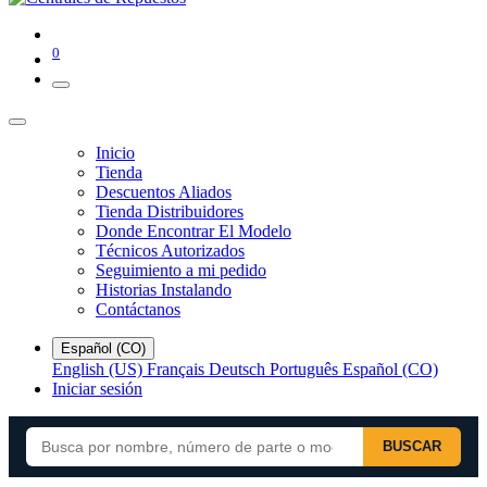
0
Inicio
Tienda
Descuentos Aliados
Tienda Distribuidores
Donde Encontrar El Modelo
Técnicos Autorizados
Seguimiento a mi pedido
Historias Instalando
Contáctanos
Español (CO)
English (US)
Français
Deutsch
Português
Español (CO)
Iniciar sesión
BUSCAR