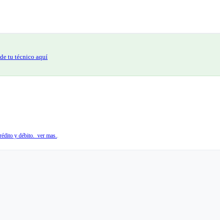
de tu técnico aquí
édito y débito. ver mas.
.