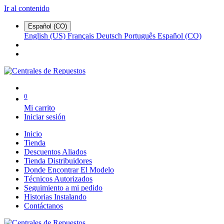
Ir al contenido
Español (CO)
English (US)
Français
Deutsch
Português
Español (CO)
0
Mi carrito
Iniciar sesión
Inicio
Tienda
Descuentos Aliados
Tienda Distribuidores
Donde Encontrar El Modelo
Técnicos Autorizados
Seguimiento a mi pedido
Historias Instalando
Contáctanos