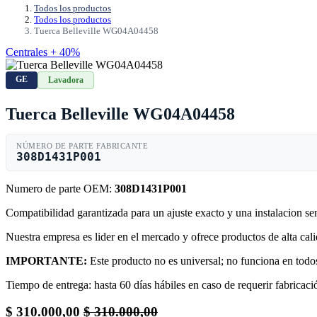
Todos los productos
Todos los productos
Tuerca Belleville WG04A04458
Centrales + 40%
GE
Lavadora
Tuerca Belleville WG04A04458
NÚMERO DE PARTE FABRICANTE
308D1431P001
Numero de parte OEM:
308D1431P001
Compatibilidad garantizada para un ajuste exacto y una instalacion s
Nuestra empresa es lider en el mercado y ofrece productos de alta ca
IMPORTANTE:
Este producto no es universal; no funciona en todos
Tiempo de entrega: hasta 60 días hábiles en caso de requerir fabricació
$
310.000,00
$
310.000,00