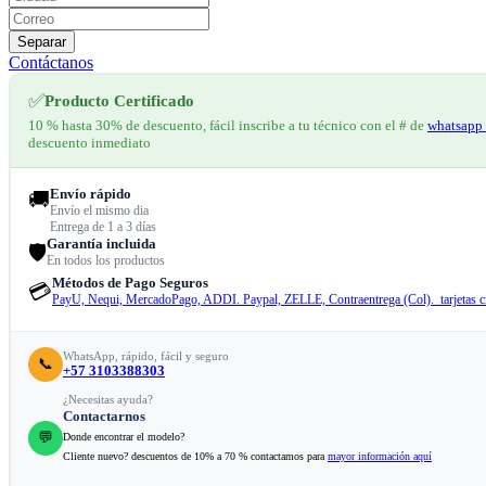
Separar
Contáctanos
✅
Producto Certificado
10 % hasta 30% de descuento, fácil inscribe a tu técnico con el # de
whatsapp 
descuento inmediato
Envío rápido
🚚
Envío el mismo dia
Entrega de 1 a 3 días
Garantía incluida
🛡️
En todos los productos
Métodos de Pago Seguros
💳
PayU, Nequi, MercadoPago, ADDI. Paypal, ZELLE, Contraentrega (Col). tarjetas cr
WhatsApp, rápido, fácil y seguro
📞
+57 3103388303
¿Necesitas ayuda?
Contactarnos
💬
Donde encontrar el modelo?
Cliente nuevo? descuentos de 10% a 70 % contactamos para
mayor información aquí