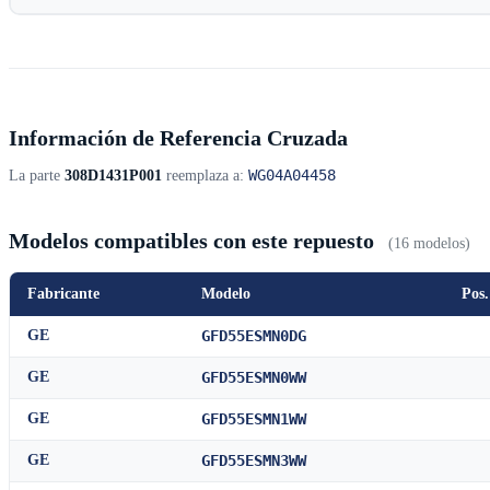
Información de Referencia Cruzada
WG04A04458
La parte
308D1431P001
reemplaza a:
Modelos compatibles con este repuesto
(16 modelos)
Fabricante
Modelo
Pos.
GE
GFD55ESMN0DG
GE
GFD55ESMN0WW
GE
GFD55ESMN1WW
GE
GFD55ESMN3WW