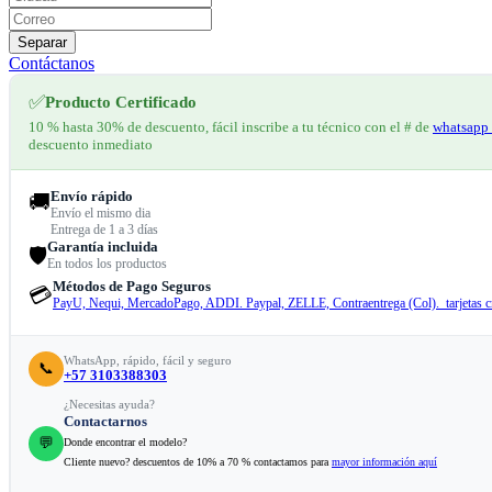
Separar
Contáctanos
✅
Producto Certificado
10 % hasta 30% de descuento, fácil inscribe a tu técnico con el # de
whatsapp 
descuento inmediato
Envío rápido
🚚
Envío el mismo dia
Entrega de 1 a 3 días
Garantía incluida
🛡️
En todos los productos
Métodos de Pago Seguros
💳
PayU, Nequi, MercadoPago, ADDI. Paypal, ZELLE, Contraentrega (Col). tarjetas cr
WhatsApp, rápido, fácil y seguro
📞
+57 3103388303
¿Necesitas ayuda?
Contactarnos
💬
Donde encontrar el modelo?
Cliente nuevo? descuentos de 10% a 70 % contactamos para
mayor información aquí