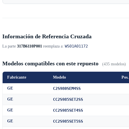
Información de Referencia Cruzada
WS01A01172
La parte
317B6110P001
reemplaza a:
Modelos compatibles con este repuesto
(435 modelos)
Fabricante
Modelo
Pos.
GE
C2S980SEM4SS
GE
CC2S985SET2SS
GE
CC2S985SET4SS
GE
CC2S985SET5SS