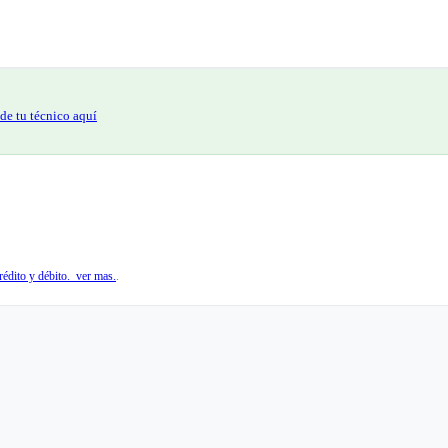
de tu técnico aquí
édito y débito. ver mas.
.