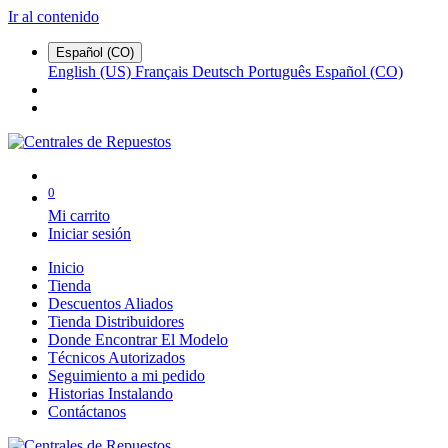
Ir al contenido
Español (CO)
English (US)
Français
Deutsch
Português
Español (CO)
0
Mi carrito
Iniciar sesión
Inicio
Tienda
Descuentos Aliados
Tienda Distribuidores
Donde Encontrar El Modelo
Técnicos Autorizados
Seguimiento a mi pedido
Historias Instalando
Contáctanos