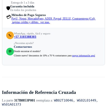
Entrega de 1 a 3 días
Garantía incluida
🛡️
En todos los productos
Métodos de Pago Seguros
💳
PayU, Nequi, MercadoPago, ADDI. Paypal, ZELLE, Contraentrega (Col).
tarjetas crédito y débito. ver mas.
.
WhatsApp, rápido, fácil y seguro
📞
+57 3103388303
¿Necesitas ayuda?
Contactarnos
💬
Donde encontrar el modelo?
Cliente nuevo? descuentos de 10% a 70 % contactamos para
mayor información aquí
Información de Referencia Cruzada
WB02T10046, WG02L01449,
La parte
317B8853P001
reemplaza a:
WS01A01373