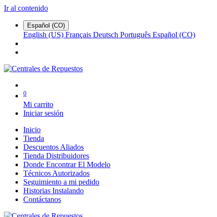
Ir al contenido
Español (CO)
English (US)
Français
Deutsch
Português
Español (CO)
0
Mi carrito
Iniciar sesión
Inicio
Tienda
Descuentos Aliados
Tienda Distribuidores
Donde Encontrar El Modelo
Técnicos Autorizados
Seguimiento a mi pedido
Historias Instalando
Contáctanos