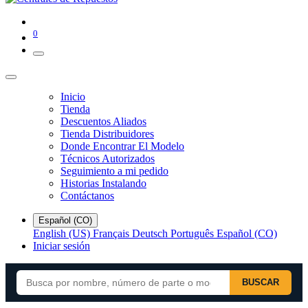
0
Inicio
Tienda
Descuentos Aliados
Tienda Distribuidores
Donde Encontrar El Modelo
Técnicos Autorizados
Seguimiento a mi pedido
Historias Instalando
Contáctanos
Español (CO)
English (US)
Français
Deutsch
Português
Español (CO)
Iniciar sesión
BUSCAR