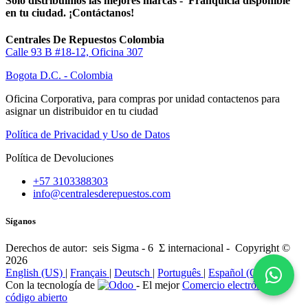
Solo distribuimos las mejores marcas - Franquicia disponible
en tu ciudad. ¡Contáctanos!
Centrales De Repuestos Colombia
Calle 93 B #18-12, Oficina 307
Bogota D.C. - Colombia
Oficina Corporativa, para compras por unidad contactenos para
asignar un distribuidor en tu ciudad
Política de Privacidad y Uso de Datos
Política de Devoluciones
+57 3103388303
info@centralesderepuestos.com
Síganos
Derechos de autor: seis Sigma - 6 Σ internacional - Copyright ©
2026
English (US)
|
Français
|
Deutsch
|
Português
|
Español (CO)
Con la tecnología de
- El mejor
Comercio electrónico de
código abierto