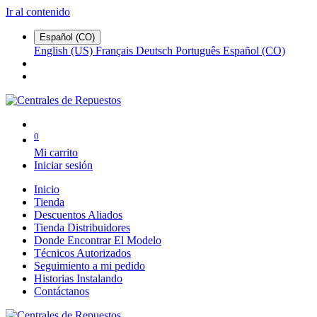
Ir al contenido
Español (CO)
English (US)
Français
Deutsch
Português
Español (CO)
0
Mi carrito
Iniciar sesión
Inicio
Tienda
Descuentos Aliados
Tienda Distribuidores
Donde Encontrar El Modelo
Técnicos Autorizados
Seguimiento a mi pedido
Historias Instalando
Contáctanos