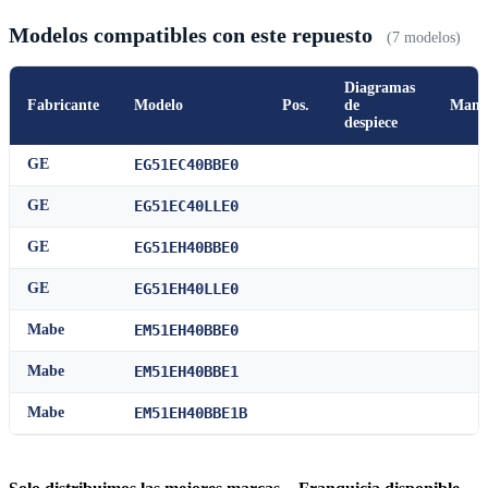
Modelos compatibles con este repuesto
(7 modelos)
Diagramas
Fabricante
Modelo
Pos.
de
Manu
despiece
GE
EG51EC40BBE0
GE
EG51EC40LLE0
GE
EG51EH40BBE0
GE
EG51EH40LLE0
Mabe
EM51EH40BBE0
Mabe
EM51EH40BBE1
Mabe
EM51EH40BBE1B