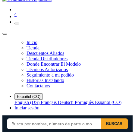
0
Inicio
Tienda
Descuentos Aliados
Tienda Distribuidores
Donde Encontrar El Modelo
Técnicos Autorizados
Seguimiento a mi pedido
Historias Instalando
Contáctanos
Español (CO)
English (US)
Français
Deutsch
Português
Español (CO)
Iniciar sesión
BUSCAR