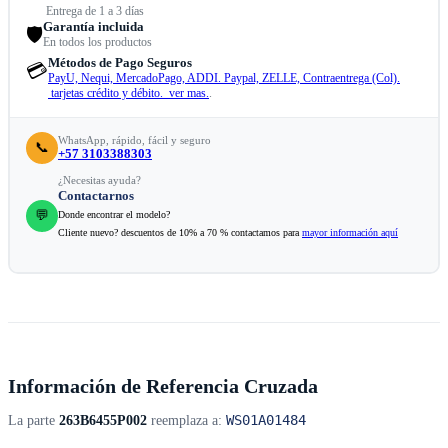
Entrega de 1 a 3 días
Garantía incluida
🛡️
En todos los productos
Métodos de Pago Seguros
💳
PayU, Nequi, MercadoPago, ADDI. Paypal, ZELLE, Contraentrega (Col).
tarjetas crédito y débito. ver mas.
.
WhatsApp, rápido, fácil y seguro
📞
+57 3103388303
¿Necesitas ayuda?
Contactarnos
💬
Donde encontrar el modelo?
Cliente nuevo? descuentos de 10% a 70 % contactamos para
mayor información aquí
Información de Referencia Cruzada
WS01A01484
La parte
263B6455P002
reemplaza a: