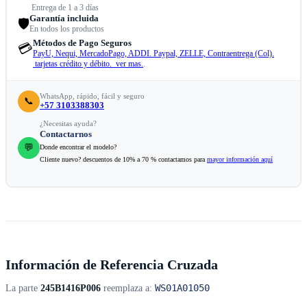
Entrega de 1 a 3 días
Garantía incluida
🛡️
En todos los productos
Métodos de Pago Seguros
💳
PayU, Nequi, MercadoPago, ADDI. Paypal, ZELLE, Contraentrega (Col).
tarjetas crédito y débito. ver mas.
.
WhatsApp, rápido, fácil y seguro
📞
+57 3103388303
¿Necesitas ayuda?
Contactarnos
💬
Donde encontrar el modelo?
Cliente nuevo? descuentos de 10% a 70 % contactamos para
mayor información aquí
Información de Referencia Cruzada
WS01A01050
La parte
245B1416P006
reemplaza a: