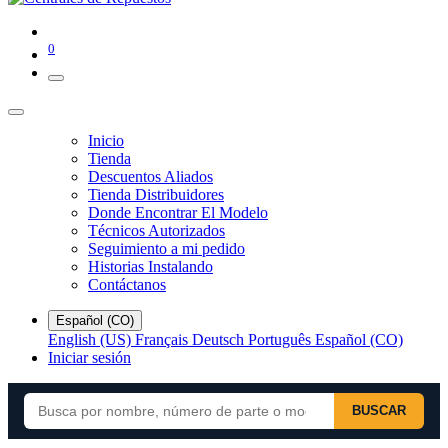
0
Inicio
Tienda
Descuentos Aliados
Tienda Distribuidores
Donde Encontrar El Modelo
Técnicos Autorizados
Seguimiento a mi pedido
Historias Instalando
Contáctanos
Español (CO)
English (US)
Français
Deutsch
Português
Español (CO)
Iniciar sesión
BUSCAR