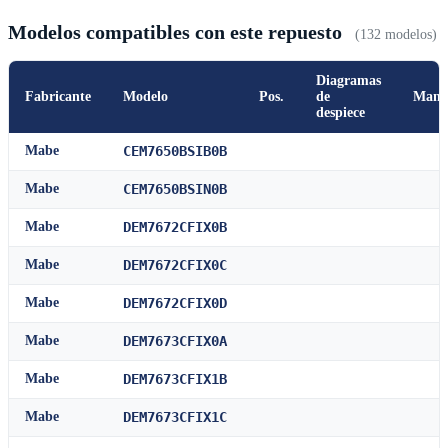
Modelos compatibles con este repuesto
(132 modelos)
Diagramas
Fabricante
Modelo
Pos.
de
Manu
despiece
Mabe
CEM7650BSIB0B
Mabe
CEM7650BSIN0B
Mabe
DEM7672CFIX0B
Mabe
DEM7672CFIX0C
Mabe
DEM7672CFIX0D
Mabe
DEM7673CFIX0A
Mabe
DEM7673CFIX1B
Mabe
DEM7673CFIX1C