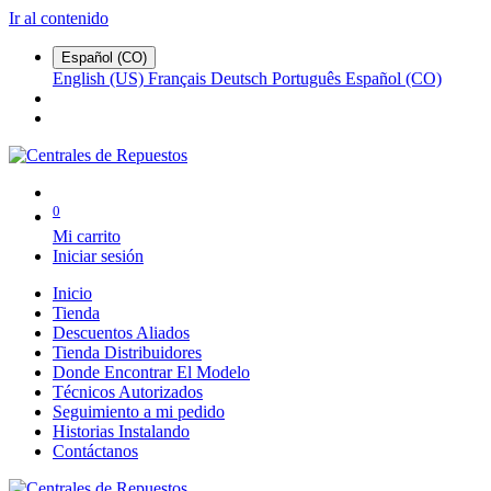
Ir al contenido
Español (CO)
English (US)
Français
Deutsch
Português
Español (CO)
0
Mi carrito
Iniciar sesión
Inicio
Tienda
Descuentos Aliados
Tienda Distribuidores
Donde Encontrar El Modelo
Técnicos Autorizados
Seguimiento a mi pedido
Historias Instalando
Contáctanos