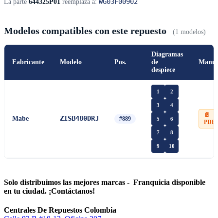
WG03F00902
La parte
644325P01
reemplaza a:
Modelos compatibles con este repuesto
(1 modelos)
Diagramas
Fabricante
Modelo
Pos.
de
Manua
despiece
1
2
3
4
📄
ZISB480DRJ
Mabe
#889
5
6
PDF
7
8
9
10
Solo distribuimos las mejores marcas - Franquicia disponible
en tu ciudad. ¡Contáctanos!
Centrales De Repuestos Colombia