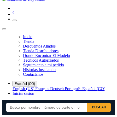
0
Inicio
Tienda
Descuentos Aliados
Tienda Distribuidores
Donde Encontrar El Modelo
Técnicos Autorizados
Seguimiento a mi pedido
Historias Instalando
Contáctanos
Español (CO)
English (US)
Français
Deutsch
Português
Español (CO)
Iniciar sesión
BUSCAR