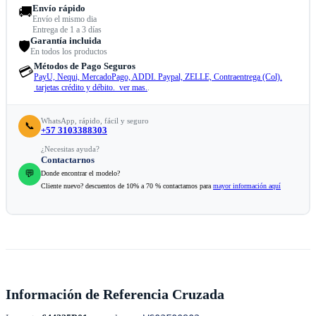
Envío rápido
🚚
Envío el mismo dia
Entrega de 1 a 3 días
Garantía incluida
🛡️
En todos los productos
Métodos de Pago Seguros
💳
PayU, Nequi, MercadoPago, ADDI. Paypal, ZELLE, Contraentrega (Col).
tarjetas crédito y débito. ver mas.
.
WhatsApp, rápido, fácil y seguro
📞
+57 3103388303
¿Necesitas ayuda?
Contactarnos
💬
Donde encontrar el modelo?
Cliente nuevo? descuentos de 10% a 70 % contactamos para
mayor información aquí
Información de Referencia Cruzada