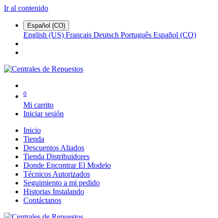
Ir al contenido
Español (CO)
English (US)
Français
Deutsch
Português
Español (CO)
0
Mi carrito
Iniciar sesión
Inicio
Tienda
Descuentos Aliados
Tienda Distribuidores
Donde Encontrar El Modelo
Técnicos Autorizados
Seguimiento a mi pedido
Historias Instalando
Contáctanos