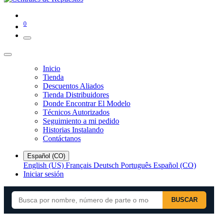
0
Inicio
Tienda
Descuentos Aliados
Tienda Distribuidores
Donde Encontrar El Modelo
Técnicos Autorizados
Seguimiento a mi pedido
Historias Instalando
Contáctanos
Español (CO)
English (US)
Français
Deutsch
Português
Español (CO)
Iniciar sesión
BUSCAR