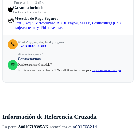
Entrega de 1 a 3 días
Garantía incluida
🛡️
En todos los productos
Métodos de Pago Seguros
💳
PayU, Nequi, MercadoPago, ADDI. Paypal, ZELLE, Contraentrega (Col).
tarjetas crédito y débito. ver mas.
.
WhatsApp, rápido, fácil y seguro
📞
+57 3103388303
¿Necesitas ayuda?
Contactarnos
💬
Donde encontrar el modelo?
Cliente nuevo? descuentos de 10% a 70 % contactamos para
mayor información aquí
Información de Referencia Cruzada
WG01F08214
La parte
A0010719395AK
reemplaza a: