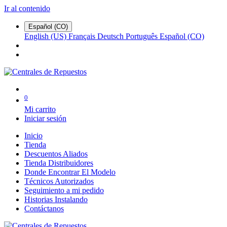
Ir al contenido
Español (CO)
English (US)
Français
Deutsch
Português
Español (CO)
0
Mi carrito
Iniciar sesión
Inicio
Tienda
Descuentos Aliados
Tienda Distribuidores
Donde Encontrar El Modelo
Técnicos Autorizados
Seguimiento a mi pedido
Historias Instalando
Contáctanos