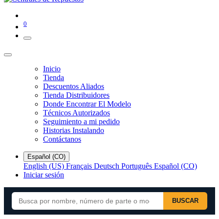
0
Inicio
Tienda
Descuentos Aliados
Tienda Distribuidores
Donde Encontrar El Modelo
Técnicos Autorizados
Seguimiento a mi pedido
Historias Instalando
Contáctanos
Español (CO)
English (US)
Français
Deutsch
Português
Español (CO)
Iniciar sesión
BUSCAR