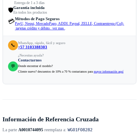
Entrega de 1 a 3 días
Garantía incluida
🛡️
En todos los productos
Métodos de Pago Seguros
💳
PayU, Nequi, MercadoPago, ADDI. Paypal, ZELLE, Contraentrega (Col).
tarjetas crédito y débito. ver mas.
.
WhatsApp, rápido, fácil y seguro
📞
+57 3103388303
¿Necesitas ayuda?
Contactarnos
💬
Donde encontrar el modelo?
Cliente nuevo? descuentos de 10% a 70 % contactamos para
mayor información aquí
Información de Referencia Cruzada
WG01F08282
La parte
A0010744095
reemplaza a: