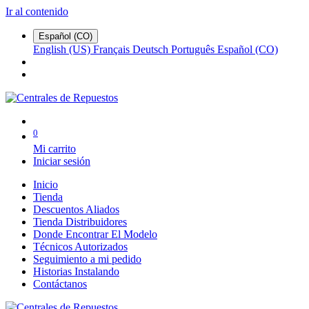
Ir al contenido
Español (CO)
English (US)
Français
Deutsch
Português
Español (CO)
0
Mi carrito
Iniciar sesión
Inicio
Tienda
Descuentos Aliados
Tienda Distribuidores
Donde Encontrar El Modelo
Técnicos Autorizados
Seguimiento a mi pedido
Historias Instalando
Contáctanos