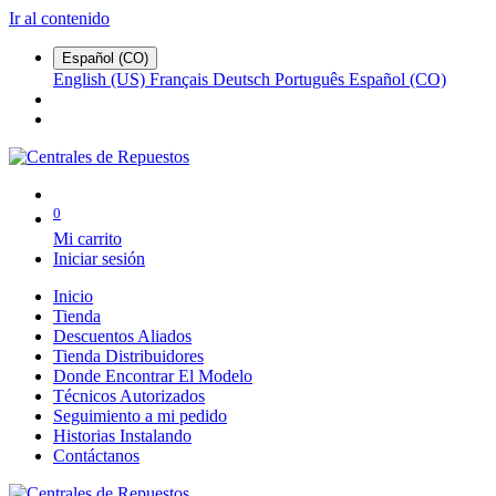
Ir al contenido
Español (CO)
English (US)
Français
Deutsch
Português
Español (CO)
0
Mi carrito
Iniciar sesión
Inicio
Tienda
Descuentos Aliados
Tienda Distribuidores
Donde Encontrar El Modelo
Técnicos Autorizados
Seguimiento a mi pedido
Historias Instalando
Contáctanos