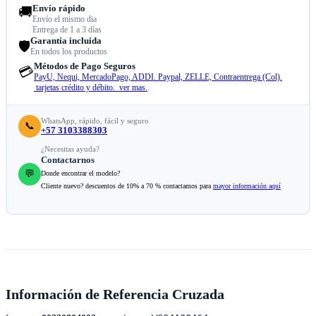
Envío rápido
🚚
Envío el mismo dia
Entrega de 1 a 3 días
Garantía incluida
🛡️
En todos los productos
Métodos de Pago Seguros
💳
PayU, Nequi, MercadoPago, ADDI. Paypal, ZELLE, Contraentrega (Col).
tarjetas crédito y débito. ver mas.
.
WhatsApp, rápido, fácil y seguro
📞
+57 3103388303
¿Necesitas ayuda?
Contactarnos
💬
Donde encontrar el modelo?
Cliente nuevo? descuentos de 10% a 70 % contactamos para
mayor información aquí
Información de Referencia Cruzada