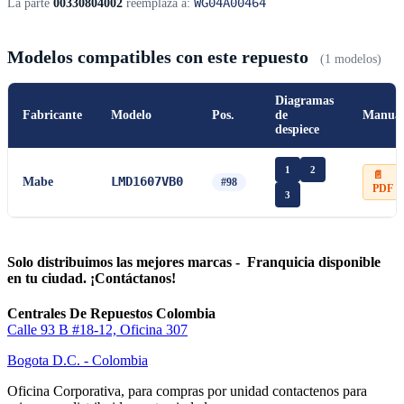
WG04A00464
La parte
00330804002
reemplaza a:
Modelos compatibles con este repuesto
(1 modelos)
Diagramas
Fabricante
Modelo
Pos.
de
Manua
despiece
1
2
📄
LMD1607VB0
Mabe
#98
PDF
3
Solo distribuimos las mejores marcas - Franquicia disponible
en tu ciudad. ¡Contáctanos!
Centrales De Repuestos Colombia
Calle 93 B #18-12, Oficina 307
Bogota D.C. - Colombia
Oficina Corporativa, para compras por unidad contactenos para