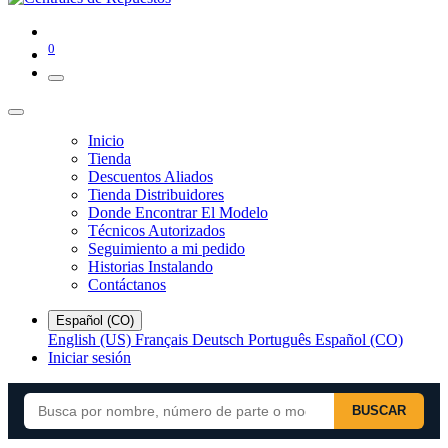
0
Inicio
Tienda
Descuentos Aliados
Tienda Distribuidores
Donde Encontrar El Modelo
Técnicos Autorizados
Seguimiento a mi pedido
Historias Instalando
Contáctanos
Español (CO)
English (US)
Français
Deutsch
Português
Español (CO)
Iniciar sesión
BUSCAR