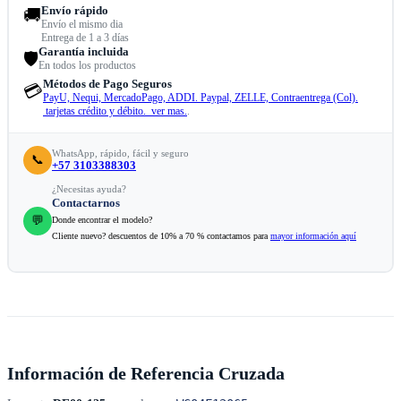
Envío rápido
🚚
Envío el mismo dia
Entrega de 1 a 3 días
Garantía incluida
🛡️
En todos los productos
Métodos de Pago Seguros
💳
PayU, Nequi, MercadoPago, ADDI. Paypal, ZELLE, Contraentrega (Col).
tarjetas crédito y débito. ver mas.
.
WhatsApp, rápido, fácil y seguro
📞
+57 3103388303
¿Necesitas ayuda?
Contactarnos
💬
Donde encontrar el modelo?
Cliente nuevo? descuentos de 10% a 70 % contactamos para
mayor información aquí
Información de Referencia Cruzada