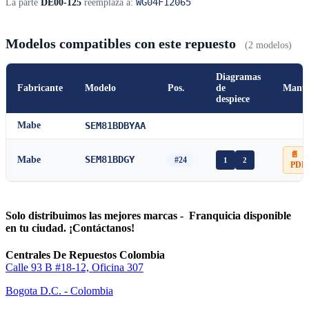
WG04F12065
La parte
DE00-125
reemplaza a:
Modelos compatibles con este repuesto
(2 modelos)
Diagramas
Fabricante
Modelo
Pos.
de
Manu
despiece
Mabe
SEM81BDBYAA
📄
SEM81BDGY
Mabe
#24
1
2
PDF
Solo distribuimos las mejores marcas - Franquicia disponible
en tu ciudad. ¡Contáctanos!
Centrales De Repuestos Colombia
Calle 93 B #18-12, Oficina 307
Bogota D.C. - Colombia