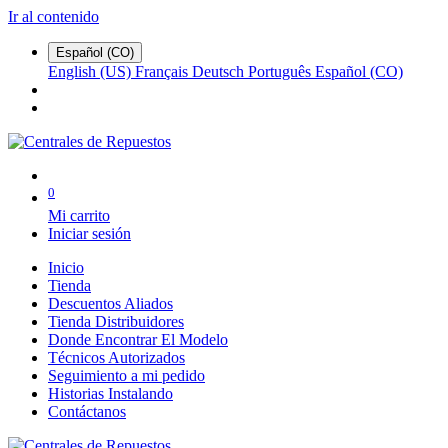
Ir al contenido
Español (CO)
English (US)
Français
Deutsch
Português
Español (CO)
0
Mi carrito
Iniciar sesión
Inicio
Tienda
Descuentos Aliados
Tienda Distribuidores
Donde Encontrar El Modelo
Técnicos Autorizados
Seguimiento a mi pedido
Historias Instalando
Contáctanos