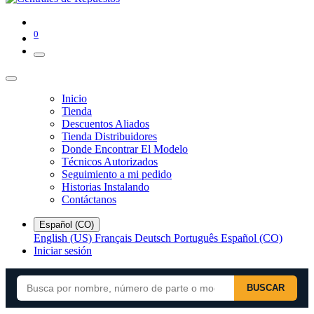
0
Inicio
Tienda
Descuentos Aliados
Tienda Distribuidores
Donde Encontrar El Modelo
Técnicos Autorizados
Seguimiento a mi pedido
Historias Instalando
Contáctanos
Español (CO)
English (US)
Français
Deutsch
Português
Español (CO)
Iniciar sesión
BUSCAR