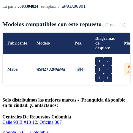
WW03A00001
La parte
5303304824
reemplaza a:
Modelos compatibles con este repuesto
(1 modelos)
Diagramas
Fabricante
Modelo
Pos.
de
Man
despiece
1
2
📄
WSM2782WAWWW
Mabe
#84
3
4
PD
5
6
Solo distribuimos las mejores marcas - Franquicia disponible
en tu ciudad. ¡Contáctanos!
Centrales De Repuestos Colombia
Calle 93 B #18-12, Oficina 307
Bogota D.C. - Colombia