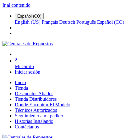
Ir al contenido
Español (CO)
English (US)
Français
Deutsch
Português
Español (CO)
0
Mi carrito
Iniciar sesión
Inicio
Tienda
Descuentos Aliados
Tienda Distribuidores
Donde Encontrar El Modelo
Técnicos Autorizados
Seguimiento a mi pedido
Historias Instalando
Contáctanos