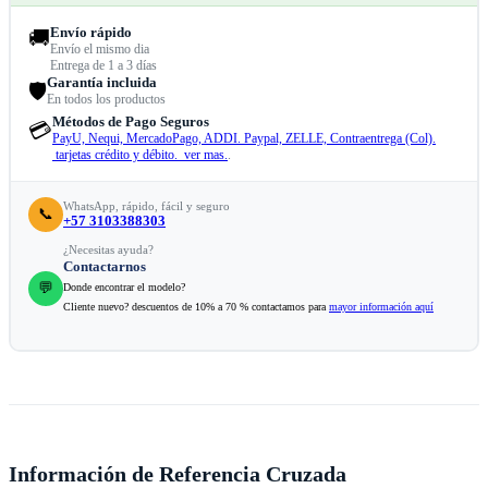
Envío rápido
🚚
Envío el mismo dia
Entrega de 1 a 3 días
Garantía incluida
🛡️
En todos los productos
Métodos de Pago Seguros
💳
PayU, Nequi, MercadoPago, ADDI. Paypal, ZELLE, Contraentrega (Col).
tarjetas crédito y débito. ver mas.
.
WhatsApp, rápido, fácil y seguro
📞
+57 3103388303
¿Necesitas ayuda?
Contactarnos
💬
Donde encontrar el modelo?
Cliente nuevo? descuentos de 10% a 70 % contactamos para
mayor información aquí
Información de Referencia Cruzada