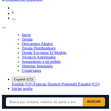
0
Inicio
Tienda
Descuentos Aliados
Tienda Distribuidores
Donde Encontrar El Modelo
Técnicos Autorizados
Seguimiento a mi pedido
Historias Instalando
Contáctanos
Español (CO)
English (US)
Français
Deutsch
Português
Español (CO)
Iniciar sesión
BUSCAR