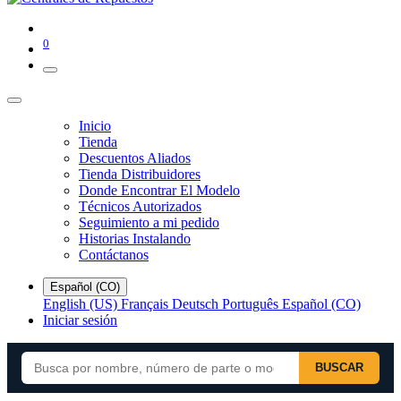
0
Inicio
Tienda
Descuentos Aliados
Tienda Distribuidores
Donde Encontrar El Modelo
Técnicos Autorizados
Seguimiento a mi pedido
Historias Instalando
Contáctanos
Español (CO)
English (US)
Français
Deutsch
Português
Español (CO)
Iniciar sesión
BUSCAR