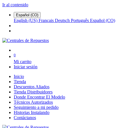
Ir al contenido
Español (CO)
English (US)
Français
Deutsch
Português
Español (CO)
0
Mi carrito
Iniciar sesión
Inicio
Tienda
Descuentos Aliados
Tienda Distribuidores
Donde Encontrar El Modelo
Técnicos Autorizados
Seguimiento a mi pedido
Historias Instalando
Contáctanos