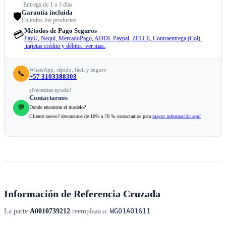
Entrega de 1 a 3 días
Garantía incluida
🛡️
En todos los productos
Métodos de Pago Seguros
💳
PayU, Nequi, MercadoPago, ADDI. Paypal, ZELLE, Contraentrega (Col).
tarjetas crédito y débito. ver mas.
.
WhatsApp, rápido, fácil y seguro
📞
+57 3103388303
¿Necesitas ayuda?
Contactarnos
💬
Donde encontrar el modelo?
Cliente nuevo? descuentos de 10% a 70 % contactamos para
mayor información aquí
Información de Referencia Cruzada
WG01A01611
La parte
A0010739212
reemplaza a: